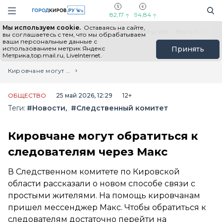
Новостной портал "Город Киров"
Поиск
Навигация сайта
82,17
94,84
Мы используем cookie.
Оставаясь на сайте,
Выборы - 2026
Все новости
Мы в Telegram
Мы в MAX
Н
вы соглашаетесь с тем, что мы обрабатываем
ваши персональные данные с
использованием метрик Яндекс
Принять
Метрика,top.mail.ru, LiveInternet.
Главная
Лента новостей
Кировчане могут обратиться к следователям через Макс
ОБЩЕСТВО
25 май 2026, 12:29
12+
Теги:
#Новости
#Следственный комитет
Кировчане могут обратиться к
следователям через Макс
В Следственном комитете по Кировской
области рассказали о новом способе связи с
простыми жителями. На помощь кировчанам
пришел мессенджер Макс. Чтобы обратиться к
следователям достаточно перейти на