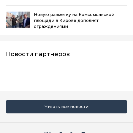
Новую разметку на Комсомольской
площади в Кирове дополнят
ограждениями
Новости партнеров
Читать все новости
Мы в социальных сетях
Вконтакте
Телеграм
Одноклассники
Max