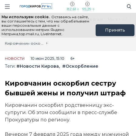
Новостной портал "Город Киров"
Поиск
Навигация сайта
82,61
95,29
Мы используем cookie.
Оставаясь на сайте,
Выборы - 2026
Все новости
Мы в Telegram
Мы в MAX
Н
вы соглашаетесь с тем, что мы обрабатываем
ваши персональные данные с
использованием метрик Яндекс
Принять
Метрика,top.mail.ru, LiveInternet.
Главная
Лента новостей
Кировчанин оскорбил сестру бывшей жены и получил штраф
НОВОСТИ
10 июн 2025, 15:10
6+
Теги:
#Новости Кирова
#Оскорбление
Кировчанин оскорбил сестру
бывшей жены и получил штраф
Кировчанин оскорбил родственницу экс-
супруги. Об этом сообщили в пресс-службе
Прокуратуры по региону.
Вечером 7 февраля 2025 года между мужчиной