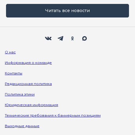
Читать все новости
Мы в социальных сетях
Вконтакте
Телеграм
Одноклассники
Max
О нас
Информация о команде
Контакты
Редакционная политика
Политика этики
Юридическая информация
Технические требования к баннерным позициям
Выходные данные