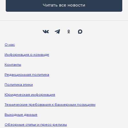
Читать все новости
Мы в социальных сетях
Вконтакте
Телеграм
Одноклассники
Max
О нас
Информация о команде
Контакты
Редакционная политика
Политика этики
Юридическая информация
Технические требования к баннерным позициям
Выходные данные
Обзорные статьи и пресс-релизы