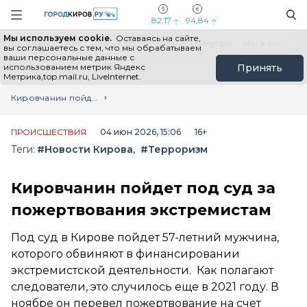
Новостной портал "Город Киров"
Поиск
Навигация сайта
82,17
94,84
Мы используем cookie.
Оставаясь на сайте,
Выборы - 2026
Все новости
Мы в Telegram
Мы в MAX
Н
вы соглашаетесь с тем, что мы обрабатываем
ваши персональные данные с
использованием метрик Яндекс
Принять
Метрика,top.mail.ru, LiveInternet.
Главная
Лента новостей
Кировчанин пойдет под суд за пожертвования экстремистам
ПРОИСШЕСТВИЯ
04 июн 2026, 15:06
16+
Теги:
#Новости Кирова
#Терроризм
Кировчанин пойдет под суд за
пожертвования экстремистам
Под суд в Кирове пойдет 57-летний мужчина,
которого обвиняют в финансировании
экстремистской деятельности. Как полагают
следователи, это случилось еще в 2021 году. В
ноябре он перевел пожертвование на счет