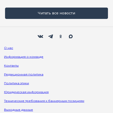
Читать все новости
Мы в социальных сетях
Вконтакте
Телеграм
Одноклассники
Max
О нас
Информация о команде
Контакты
Редакционная политика
Политика этики
Юридическая информация
Технические требования к баннерным позициям
Выходные данные