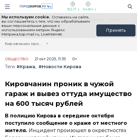
Новостной портал "Город Киров"
Поиск
Навигация сайта
82,17
94,84
Мы используем cookie.
Оставаясь на сайте,
Выборы - 2026
Все новости
Мы в Telegram
Мы в MAX
Н
вы соглашаетесь с тем, что мы обрабатываем
ваши персональные данные с
использованием метрик Яндекс
Принять
Метрика,top.mail.ru, LiveInternet.
Главная
Лента новостей
Кировчанин проник в чужой гараж и вывез оттуда имущество на 600 тысяч рублей
ОБЩЕСТВО
21 окт 2025, 11:35
0+
Теги:
#Кража
#Новости Кирова
Кировчанин проник в чужой
гараж и вывез оттуда имущество
на 600 тысяч рублей
В полицию Кирова в середине октября
поступило сообщение о краже от местного
жителя.
Инцидент произошел в окрестностях