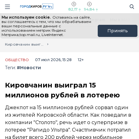
Новостной портал "Город Киров"
Поиск
Навигация сайта
82,17
94,84
Мы используем cookie.
Оставаясь на сайте,
Выборы - 2026
Все новости
Мы в Telegram
Мы в MAX
Н
вы соглашаетесь с тем, что мы обрабатываем
ваши персональные данные с
использованием метрик Яндекс
Принять
Метрика,top.mail.ru, LiveInternet.
Главная
Лента новостей
Кировчанин выиграл 15 миллионов рублей в лотерею
ОБЩЕСТВО
07 июл 2026, 15:28
12+
Теги:
#Новости
Кировчанин выиграл 15
миллионов рублей в лотерею
Джекпот на 15 миллионов рублей сорвал один
из жителей Кировской области. Как поведали в
компании "Столото", речь идет о суперпризе в
лотерее "Рапидо Ультра". Счастливчик потратил
на билет всего 200 рублей через мобильное