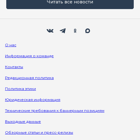
Читать все новости
Мы в социальных сетях
Вконтакте
Телеграм
Одноклассники
Max
О нас
Информация о команде
Контакты
Редакционная политика
Политика этики
Юридическая информация
Технические требования к баннерным позициям
Выходные данные
Обзорные статьи и пресс-релизы