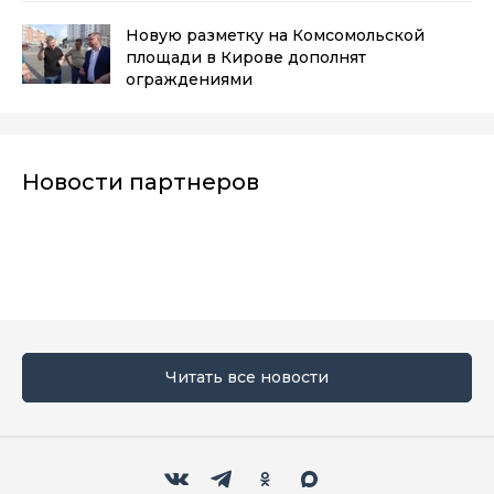
Новую разметку на Комсомольской
площади в Кирове дополнят
ограждениями
Новости партнеров
Читать все новости
Мы в социальных сетях
Вконтакте
Телеграм
Одноклассники
Max