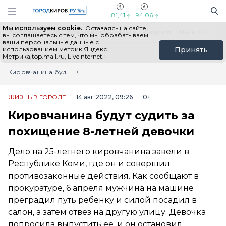
Новостной портал "Город Киров"
Поиск
Навигация сайта
81,41
94,06
Мы используем cookie.
Оставаясь на сайте,
Выборы - 2026
Все новости
Мы в Telegram
Мы в MAX
Н
вы соглашаетесь с тем, что мы обрабатываем
ваши персональные данные с
использованием метрик Яндекс
Принять
Метрика,top.mail.ru, LiveInternet.
Главная
Лента новостей
Кировчанина будут судить за похищение 8-летней девочки
ЖИЗНЬ В ГОРОДЕ
14 авг 2022, 09:26
0+
Кировчанина будут судить за
похищение 8-летней девочки
Дело на 25-летнего кировчанина завели в
Республике Коми, где он и совершил
противозаконные действия. Как сообщают в
прокуратуре, 6 апреля мужчина на машине
преградил путь ребенку и силой посадил в
салон, а затем отвез на другую улицу. Девочка
попросила выпустить ее, и он остановил