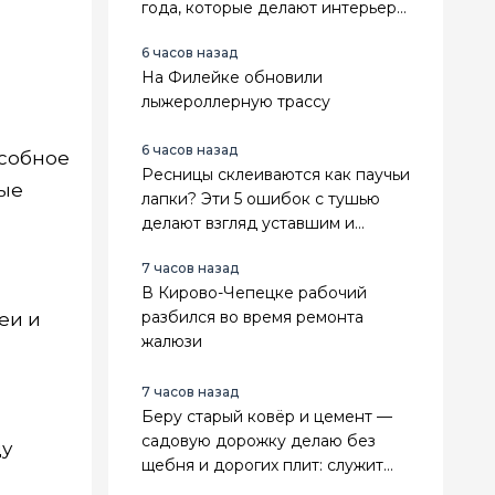
года, которые делают интерьер
дороже и современнее
6 часов назад
На Филейке обновили
лыжероллерную трассу
6 часов назад
особное
Ресницы склеиваются как паучьи
ные
лапки? Эти 5 ошибок с тушью
делают взгляд уставшим и
визуально прибавляют возраст
7 часов назад
В Кирово-Чепецке рабочий
разбился во время ремонта
еи и
жалюзи
7 часов назад
Беру старый ковёр и цемент —
садовую дорожку делаю без
ду
щебня и дорогих плит: служит
прочно, а расходы почти