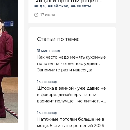
яйцах и простой рецепт
#Еда
#Лайфхак
#Рецепты
летнего салата с ним
17 июля
Статьи по теме:
15 мин назад
Как часто надо менять кухонные
полотенца - ответ вас удивит.
Запомните раз и навсегда
1 час назад
Шторка в ванной - уже давно не
в фаворе: дизайнеры нашли
вариант получше - не липнет, не
воняет и выглядит стильно
1 час назад
Натяжные потолки больше не в
моде: 5 стильных решений 2026