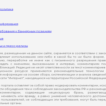
политика
информация
ребования к баннерным позициям
ые
ьи и пресс-релизы
, размещенная на данном сайте, охраняется в соответствии с зак
длежит использованию кем-либо в какой бы то ни было форме, 
ию, переработке не иначе как с письменного разрешения прав
падать с мнениями, высказанными в интервью, комментариях п
ликаций. Редакция не несёт ответственности за текст комментариев 
ионном ресурсе применяются рекомендательные технологии 
я информации на основе сбора, систематизации и анализа сведени
сети "Интернет", находящихся на территории Российской Федерации
 портала оставляет за собой право модерировать комментарии, ис
ти обсуждения тем и соблюдения законодательства РФ и рекомендат
 комментарии, содержащие нецензурную брань, разжигающ
ненависть или вражду, а равно унижение человеческого достоин
а пользователей, не соблюдающих эти требования, могут быть пер
льные органы.