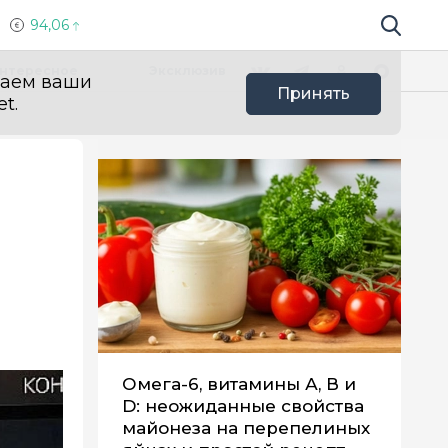
94,06
Поиск по 
Мы в социальных сетях
Вконтакте
Телеграм
Одноклассники
Max
нтересное
Эксклюзив
ваем ваши
Принять
t.
Омега-6, витамины А, В и
D: неожиданные свойства
майонеза на перепелиных