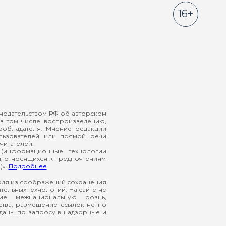
16+
онодательством РФ об авторском
в том числе воспроизведению,
ообладателя. Мнение редакции
ользователей или прямой речи
читателей.
(информационные технологии
й, относящихся к предпочтениям
)».
Подробнее
ходя из соображений сохранения
ельных технологий. На сайте не
ие межнациональную рознь,
ства, размещение ссылок не по
еданы по запросу в надзорные и