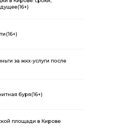
и в Кирове: сроки,
удущее
(16+)
ти
(16+)
ньги за жкх-услуги после
нитная буря
(16+)
ской площади в Кирове