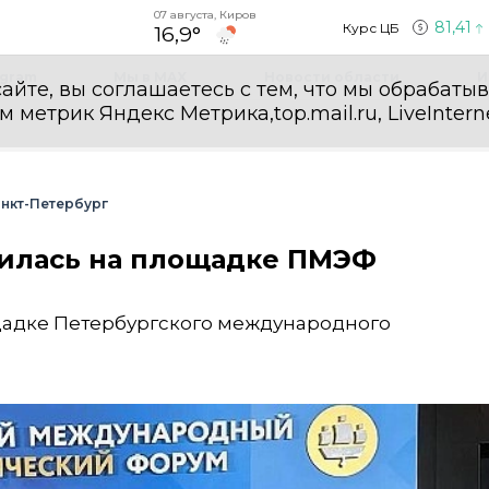
07 августа, Киров
81,41
Курс ЦБ
16,9°
egram
Мы в MAX
Новости области
И
айте, вы соглашаетесь с тем, что мы обрабаты
етрик Яндекс Метрика,top.mail.ru, LiveInterne
нкт-Петербург
илась на площадке ПМЭФ
щадке Петербургского международного