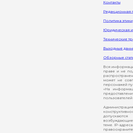
Контакты
Редакционная 
Политика этики
Юридическая 
Технические т
Выходные данн
Обзорные стат
Вся информация
праве и не по
распространен
может не сов
персонажей пуб
«На информац
предоставлени
пользователей 
Администрация
конструктивнос
допускаются
возбуждающие 
теме. IP-адрес
правоохраните