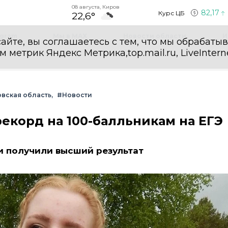
08 августа, Киров
82,17
Курс ЦБ
22,6°
egram
Мы в MAX
Новости области
И
айте, вы соглашаетесь с тем, что мы обрабаты
етрик Яндекс Метрика,top.mail.ru, LiveInterne
вская область
#Новости
екорд на 100-балльникам на ЕГЭ
и получили высший результат