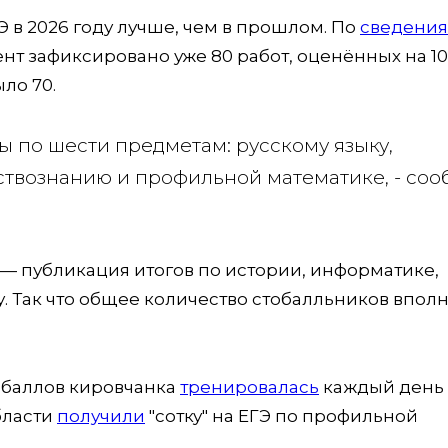
 в 2026 году лучше, чем в прошлом. По
сведени
т зафиксировано уже 80 работ, оценённых на 1
ыло 70.
ы по шести предметам: русскому языку,
ествознанию и профильной математике, - со
 — публикация итогов по истории, информатике,
у. Так что общее количество стобалльников впол
0 баллов кировчанка
тренировалась
каждый день 
бласти
получили
"сотку" на ЕГЭ по профильной