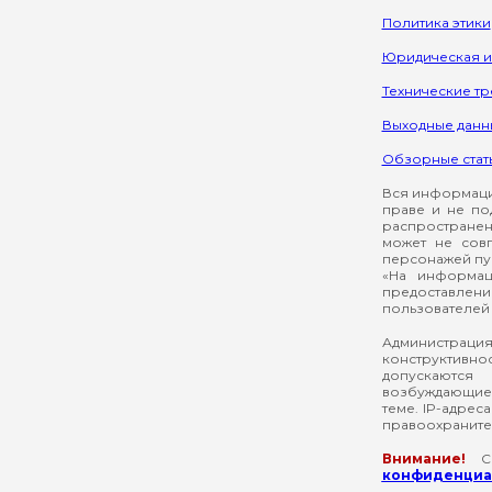
Политика этики
Юридическая 
Технические т
Выходные данн
Обзорные стат
Вся информация
праве и не по
распространен
может не сов
персонажей пуб
«На информац
предоставлени
пользователей 
Администрация
конструктивнос
допускаются
возбуждающие 
теме. IP-адрес
правоохраните
Внимание!
Со
конфиденциал