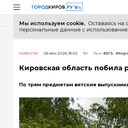
Новостной портал "Город Киров"
Навигация сайта
Выборы - 2026
Все новости
Мы в Tel
Мы используем cookie.
Оставаясь на с
персональные данные с использованием м
Главная
Лента новостей
Кировская область побила рекорд на 100-балльникам на ЕГЭ
НОВОСТИ
28 июн 2026, 18:02
0+
Теги:
#ЕГЭ
#Киро
Кировская область побила р
По трем предметам вятские выпускник