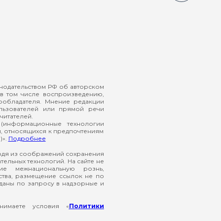
онодательством РФ об авторском
в том числе воспроизведению,
ообладателя. Мнение редакции
ользователей или прямой речи
читателей.
(информационные технологии
й, относящихся к предпочтениям
)».
Подробнее
ходя из соображений сохранения
ельных технологий. На сайте не
ие межнациональную рознь,
ства, размещение ссылок не по
еданы по запросу в надзорные и
нимаете условия «
Политики