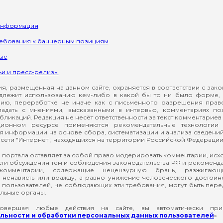
информация
ребования к баннерным позициям
ые
ьи и пресс-релизы
, размещенная на данном сайте, охраняется в соответствии с зак
длежит использованию кем-либо в какой бы то ни было форме, 
ию, переработке не иначе как с письменного разрешения прав
падать с мнениями, высказанными в интервью, комментариях п
ликаций. Редакция не несёт ответственности за текст комментариев 
ионном ресурсе применяются рекомендательные технологии 
я информации на основе сбора, систематизации и анализа сведени
сети "Интернет", находящихся на территории Российской Федерации
 портала оставляет за собой право модерировать комментарии, ис
ти обсуждения тем и соблюдения законодательства РФ и рекомендат
 комментарии, содержащие нецензурную брань, разжигающ
ненависть или вражду, а равно унижение человеческого достоин
а пользователей, не соблюдающих эти требования, могут быть пер
льные органы.
вершая любые действия на сайте, вы автоматически при
ьности и обработки персональных данных пользователей
»