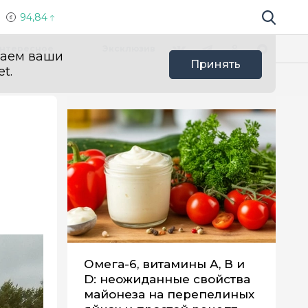
94,84
Поиск по 
Мы в социальных сетях
Вконтакте
Телеграм
Одноклассники
Max
нтересное
Эксклюзив
ваем ваши
Принять
t.
Омега-6, витамины А, В и
D: неожиданные свойства
майонеза на перепелиных