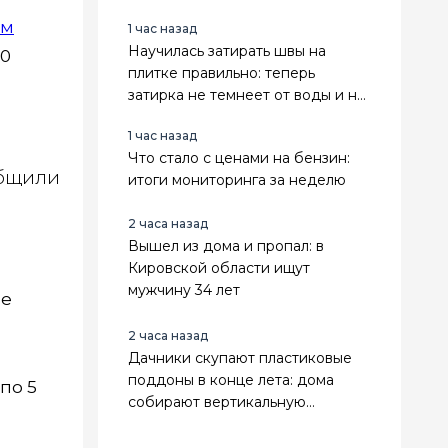
ям
1 час назад
Научилась затирать швы на
00
плитке правильно: теперь
затирка не темнеет от воды и не
крошится годами
1 час назад
Что стало с ценами на бензин:
общили
итоги мониторинга за неделю
2 часа назад
Вышел из дома и пропал: в
Кировской области ищут
мужчину 34 лет
не
2 часа назад
Дачники скупают пластиковые
поддоны в конце лета: дома
по 5
собирают вертикальную
клубничную грядку своими
руками