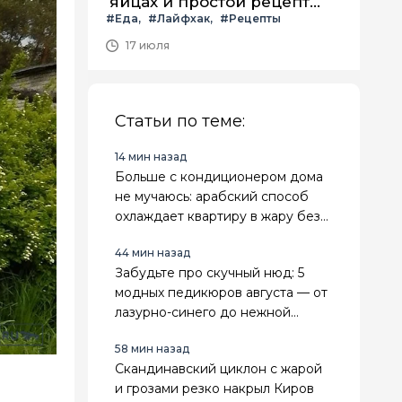
яйцах и простой рецепт
#Еда
#Лайфхак
#Рецепты
летнего салата с ним
17 июля
Статьи по теме:
14 мин назад
Больше с кондиционером дома
не мучаюсь: арабский способ
охлаждает квартиру в жару без
усилий и техники
44 мин назад
Забудьте про скучный нюд: 5
модных педикюров августа — от
лазурно-синего до нежной
мерцающей дымки
58 мин назад
Скандинавский циклон с жарой
и грозами резко накрыл Киров