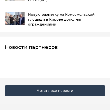
Новую разметку на Комсомольской
площади в Кирове дополнят
ограждениями
Новости партнеров
Читать все новости
Мы в социальных сетях
Вконтакте
Телеграм
Одноклассники
Max