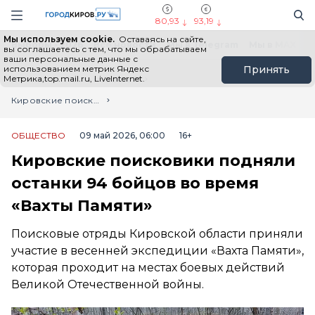
Новостной портал "Город Киров"
Поиск
Навигация сайта
80,93
93,19
Мы используем cookie.
Оставаясь на сайте,
Выборы - 2026
Все новости
Мы в Telegram
Мы в MAX
Н
вы соглашаетесь с тем, что мы обрабатываем
ваши персональные данные с
использованием метрик Яндекс
Принять
Метрика,top.mail.ru, LiveInternet.
Главная
Лента новостей
Кировские поисковики подняли останки 94 бойцов во время «Вахты Памяти»
ОБЩЕСТВО
09 май 2026, 06:00
16+
Кировские поисковики подняли
останки 94 бойцов во время
«Вахты Памяти»
Поисковые отряды Кировской области приняли
участие в весенней экспедиции «Вахта Памяти»,
которая проходит на местах боевых действий
Великой Отечественной войны.