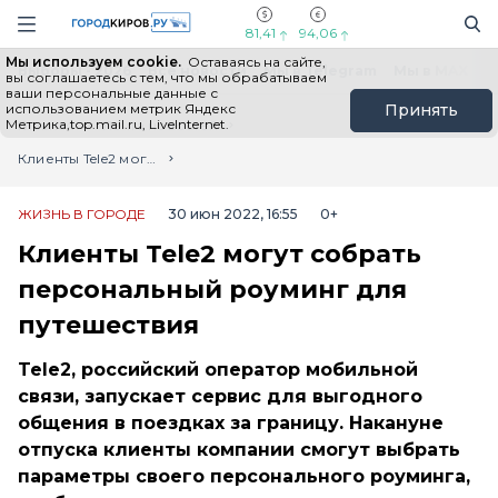
Новостной портал "Город Киров"
Поиск
Навигация сайта
81,41
94,06
Мы используем cookie.
Оставаясь на сайте,
Выборы - 2026
Все новости
Мы в Telegram
Мы в MAX
Н
вы соглашаетесь с тем, что мы обрабатываем
ваши персональные данные с
использованием метрик Яндекс
Принять
Метрика,top.mail.ru, LiveInternet.
Главная
Лента новостей
Клиенты Tele2 могут собрать персональный роуминг для путешествия
ЖИЗНЬ В ГОРОДЕ
30 июн 2022, 16:55
0+
Клиенты Tele2 могут собрать
персональный роуминг для
путешествия
Tele2, российский оператор мобильной
связи, запускает сервис для выгодного
общения в поездках за границу. Накануне
отпуска клиенты компании смогут выбрать
параметры своего персонального роуминга,