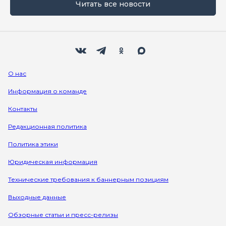
Читать все новости
Мы в социальных сетях
Вконтакте
Телеграм
Одноклассники
Max
О нас
Информация о команде
Контакты
Редакционная политика
Политика этики
Юридическая информация
Технические требования к баннерным позициям
Выходные данные
Обзорные статьи и пресс-релизы