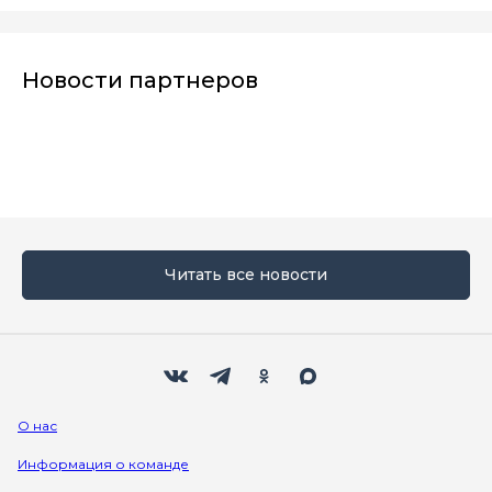
Новости партнеров
Читать все новости
Мы в социальных сетях
Вконтакте
Телеграм
Одноклассники
Max
О нас
Информация о команде