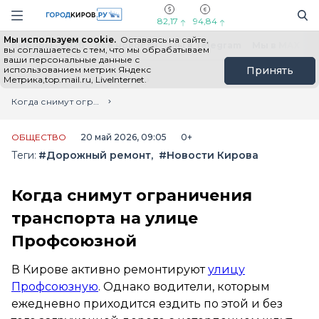
Новостной портал "Город Киров"
Поиск
Навигация сайта
82,17
94,84
Мы используем cookie.
Оставаясь на сайте,
Выборы - 2026
Все новости
Мы в Telegram
Мы в MAX
Н
вы соглашаетесь с тем, что мы обрабатываем
ваши персональные данные с
использованием метрик Яндекс
Принять
Метрика,top.mail.ru, LiveInternet.
Главная
Лента новостей
Когда снимут ограничения транспорта на улице Профсоюзной
ОБЩЕСТВО
20 май 2026, 09:05
0+
Теги:
#Дорожный ремонт
#Новости Кирова
Когда снимут ограничения
транспорта на улице
Профсоюзной
В Кирове активно ремонтируют
улицу
Профсоюзную
. Однако водители, которым
ежедневно приходится ездить по этой и без