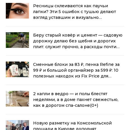
Ресницы склеиваются как паучьи
лапки? Эти 5 ошибок с тушью делают
взгляд уставшим и визуально
прибавляют возраст
(0+)
Беру старый ковёр и цемент — садовую
дорожку делаю без щебня и дорогих
плит: служит прочно, а расходы почти
нулевые
(0+)
Сменные блоки за 83 ₽, пенка Refine за
99 ₽ и большой органайзер за 599 ₽: 10
полезных находок из Fix Price для
дома
(0+)
2 капли в ведро — и полы блестят
неделями, а в доме пахнет свежестью,
как в дорогом спа-салоне
(0+)
Новую разметку на Комсомольской
площади в Кирове дополнят