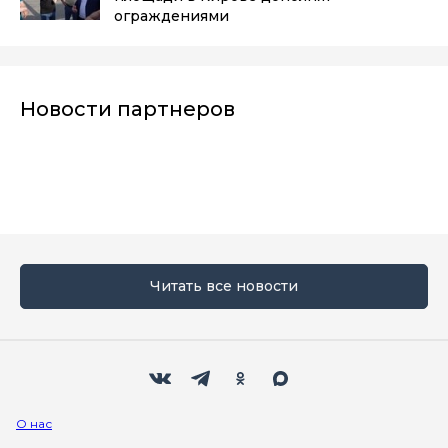
ограждениями
Новости партнеров
Читать все новости
Мы в социальных сетях
Вконтакте
Телеграм
Одноклассники
Max
О нас