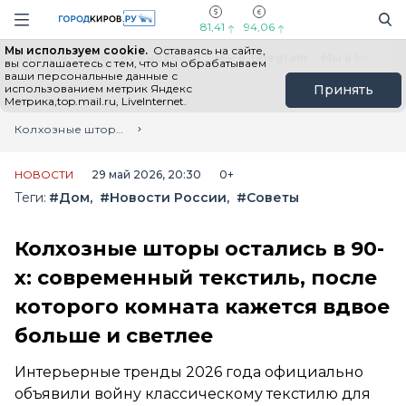
Новостной портал "Город Киров"
Поиск
Навигация сайта
81,41
94,06
Мы используем cookie.
Оставаясь на сайте,
Выборы - 2026
Все новости
Мы в Telegram
Мы в MAX
Н
вы соглашаетесь с тем, что мы обрабатываем
ваши персональные данные с
использованием метрик Яндекс
Принять
Метрика,top.mail.ru, LiveInternet.
Главная
Лента новостей
Колхозные шторы остались в 90-х: современный текстиль, после которого комната кажется вдвое больше и светлее
НОВОСТИ
29 май 2026, 20:30
0+
Теги:
#Дом
#Новости России
#Советы
Колхозные шторы остались в 90-
х: современный текстиль, после
которого комната кажется вдвое
больше и светлее
Интерьерные тренды 2026 года официально
объявили войну классическому текстилю для