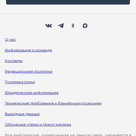
Мы в социальных сетях
Вконтакте
Телеграм
Одноклассники
Max
О нас
Информация о команде
Контакты
Редакционная политика
Политика этики
Юридическая информация
Технические требования к баннерным позициям
Выходные данные
Обзорные статьи и пресс-релизы
Вся информация, размещенная на данном сайте, охраняется в