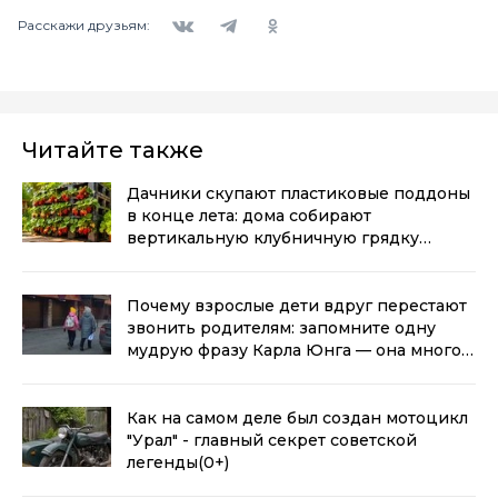
Вконтакте
Telegram
Одноклассники
Расскажи друзьям:
Читайте также
Дачники скупают пластиковые поддоны
в конце лета: дома собирают
вертикальную клубничную грядку
своими руками
(0+)
Почему взрослые дети вдруг перестают
звонить родителям: запомните одну
мудрую фразу Карла Юнга — она многое
объясняет
(0+)
Как на самом деле был создан мотоцикл
"Урал" - главный секрет советской
легенды
(0+)