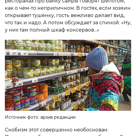
ресторанах про банку сайры говорят шёпотом,
как о чём-то неприличном. В гостях, если хозяин
открывает тушёнку, гость вежливо делает вид,
что так и надо. А потом обсуждает за спиной: «Ну,
у них там полный шкаф консервов...»
Источник фото: архив редакции
Снобизм этот совершенно необоснован.