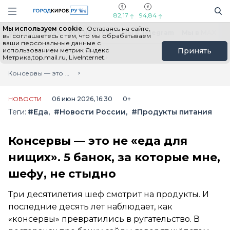
Новостной портал "Город Киров"
Поиск
Навигация сайта
82,17
94,84
Мы используем cookie.
Оставаясь на сайте,
Выборы - 2026
Все новости
Мы в Telegram
Мы в MAX
Н
вы соглашаетесь с тем, что мы обрабатываем
ваши персональные данные с
использованием метрик Яндекс
Принять
Метрика,top.mail.ru, LiveInternet.
Главная
Лента новостей
Консервы — это не «еда для нищих». 5 банок, за которые мне, шефу, не стыдно
НОВОСТИ
06 июн 2026, 16:30
0+
Теги:
#Еда
#Новости России
#Продукты питания
Консервы — это не «еда для
нищих». 5 банок, за которые мне,
шефу, не стыдно
Три десятилетия шеф смотрит на продукты. И
последние десять лет наблюдает, как
«консервы» превратились в ругательство. В