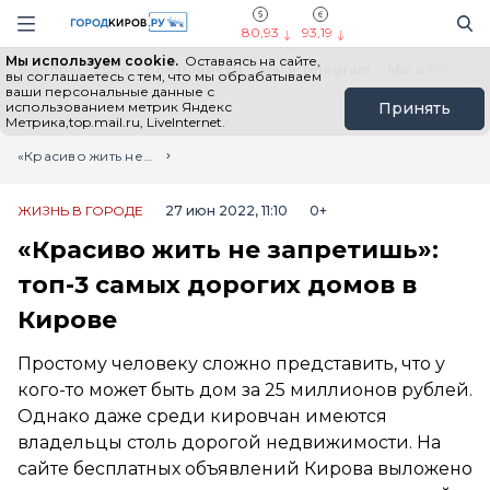
Новостной портал "Город Киров"
Поиск
Навигация сайта
80,93
93,19
Мы используем cookie.
Оставаясь на сайте,
Выборы - 2026
Все новости
Мы в Telegram
Мы в MAX
Н
вы соглашаетесь с тем, что мы обрабатываем
ваши персональные данные с
использованием метрик Яндекс
Принять
Метрика,top.mail.ru, LiveInternet.
Главная
Лента новостей
«Красиво жить не запретишь»: топ-3 самых дорогих домов в Кирове
ЖИЗНЬ В ГОРОДЕ
27 июн 2022, 11:10
0+
«Красиво жить не запретишь»:
топ-3 самых дорогих домов в
Кирове
Простому человеку сложно представить, что у
кого-то может быть дом за 25 миллионов рублей.
Однако даже среди кировчан имеются
владельцы столь дорогой недвижимости. На
сайте бесплатных объявлений Кирова выложено