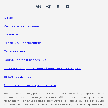
Мы в социальных сетях
Вконтакте
Телеграм
Одноклассники
Max
О нас
Информация о команде
Контакты
Редакционная политика
Политика этики
Юридическая информация
Технические требования к баннерным позициям
Выходные данные
Обзорные статьи и пресс-релизы
Вся информация, размещенная на данном сайте, охраняется в
соответствии с законодательством РФ об авторском праве и не
подлежит использованию кем-либо в какой бы то ни было
форме, в том числе воспроизведению, распространению,
переработке не иначе как с письменного разрешения