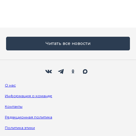
Читать все новости
Мы в социальных сетях
Вконтакте
Телеграм
Одноклассники
Max
О нас
Информация о команде
Контакты
Редакционная политика
Политика этики