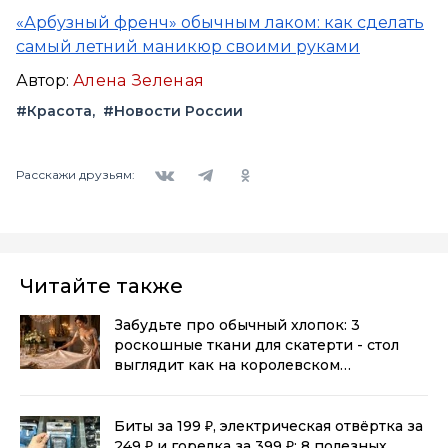
«Арбузный френч» обычным лаком: как сделать
самый летний маникюр своими руками
Автор:
Алена Зеленая
#Красота
#Новости России
Вконтакте
Telegram
Одноклассники
Расскажи друзьям:
Читайте также
Забудьте про обычный хлопок: 3
роскошные ткани для скатерти - стол
выглядит как на королевском
приеме
(0+)
Биты за 199 ₽, электрическая отвёртка за
249 ₽ и горелка за 399 ₽: 8 полезных