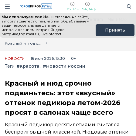
Новостной портал "Город Киров"
Поиск
Навигация сайта
82,17
94,84
Мы используем cookie.
Оставаясь на сайте,
Выборы - 2026
Все новости
Мы в Telegram
Мы в MAX
Н
вы соглашаетесь с тем, что мы обрабатываем
ваши персональные данные с
использованием метрик Яндекс
Принять
Метрика,top.mail.ru, LiveInternet.
Главная
Лента новостей
Красный и нюд срочно подвиньтесь: этот «вкусный» оттенок педикюра летом-2026 просят в салонах чаще всего
НОВОСТИ
16 июн 2026, 15:30
0+
Теги:
#Красота
#Новости России
Красный и нюд срочно
подвиньтесь: этот «вкусный»
оттенок педикюра летом-2026
просят в салонах чаще всего
Красный педикюр десятилетиями считался
беспроигрышной классикой. Нюдовые оттенки