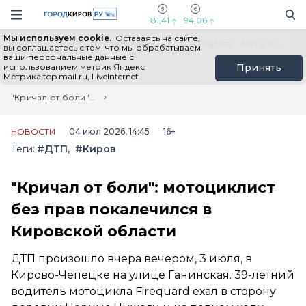
Новостной портал "Город Киров"
Поиск
Навигация сайта
81,41
94,06
Мы используем cookie.
Оставаясь на сайте,
Выборы - 2026
Все новости
Мы в Telegram
Мы в MAX
Н
вы соглашаетесь с тем, что мы обрабатываем
ваши персональные данные с
использованием метрик Яндекс
Принять
Метрика,top.mail.ru, LiveInternet.
Главная
Лента новостей
"Кричал от боли": мотоциклист без прав покалечился в Кировской области
НОВОСТИ
04 июл 2026, 14:45
16+
Теги:
#ДТП
#Киров
"Кричал от боли": мотоциклист
без прав покалечился в
Кировской области
ДТП произошло вчера вечером, 3 июля, в
Кирово-Чепецке на улице Ганинская. 39-летний
водитель мотоцикла Firequard ехал в сторону