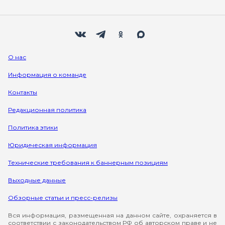
Мы в социальных сетях
Вконтакте
Телеграм
Одноклассники
Max
О нас
Информация о команде
Контакты
Редакционная политика
Политика этики
Юридическая информация
Технические требования к баннерным позициям
Выходные данные
Обзорные статьи и пресс-релизы
Вся информация, размещенная на данном сайте, охраняется в
соответствии с законодательством РФ об авторском праве и не