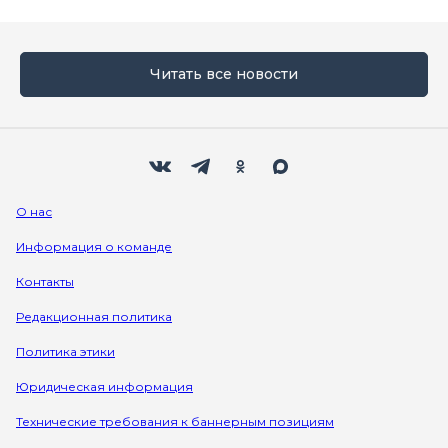
Читать все новости
Мы в социальных сетях
Вконтакте
Телеграм
Одноклассники
Max
О нас
Информация о команде
Контакты
Редакционная политика
Политика этики
Юридическая информация
Технические требования к баннерным позициям