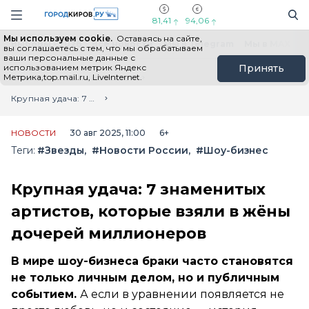
Новостной портал "Город Киров"
Поиск
Навигация сайта
81,41
94,06
Мы используем cookie.
Оставаясь на сайте,
Выборы - 2026
Все новости
Мы в Telegram
Мы в MAX
Н
вы соглашаетесь с тем, что мы обрабатываем
ваши персональные данные с
использованием метрик Яндекс
Принять
Метрика,top.mail.ru, LiveInternet.
Главная
Лента новостей
Крупная удача: 7 знаменитых артистов, которые взяли в жёны дочерей миллионеров
НОВОСТИ
30 авг 2025, 11:00
6+
Теги:
#Звезды
#Новости России
#Шоу-бизнес
Крупная удача: 7 знаменитых
артистов, которые взяли в жёны
дочерей миллионеров
В мире шоу-бизнеса браки часто становятся
не только личным делом, но и публичным
событием.
А если в уравнении появляется не