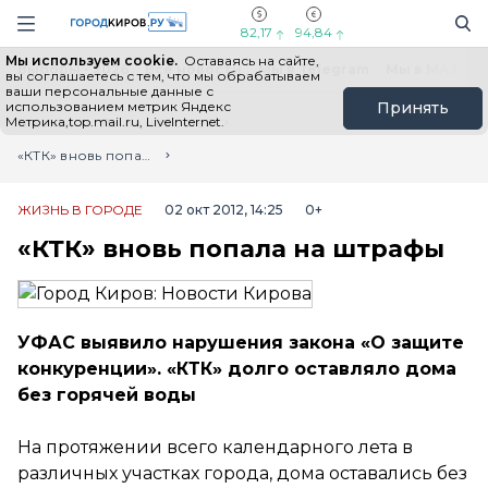
Новостной портал "Город Киров"
Поиск
Навигация сайта
82,17
94,84
Мы используем cookie.
Оставаясь на сайте,
Выборы - 2026
Все новости
Мы в Telegram
Мы в MAX
Н
вы соглашаетесь с тем, что мы обрабатываем
ваши персональные данные с
использованием метрик Яндекс
Принять
Метрика,top.mail.ru, LiveInternet.
Главная
Лента новостей
«КТК» вновь попала на штрафы
ЖИЗНЬ В ГОРОДЕ
02 окт 2012, 14:25
0+
«КТК» вновь попала на штрафы
УФАС выявило нарушения закона «О защите
конкуренции». «КТК» долго оставляло дома
без горячей воды
На протяжении всего календарного лета в
различных участках города, дома оставались без