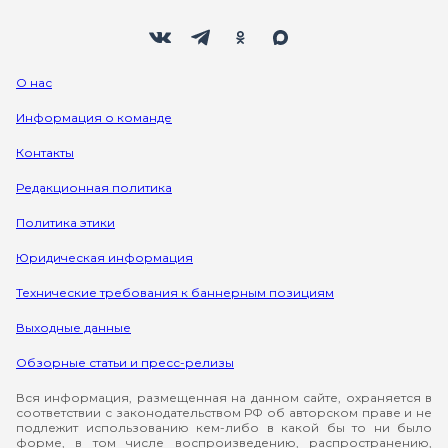
Мы в социальных сетях
Вконтакте
Телеграм
Одноклассники
Max
О нас
Информация о команде
Контакты
Редакционная политика
Политика этики
Юридическая информация
Технические требования к баннерным позициям
Выходные данные
Обзорные статьи и пресс-релизы
Вся информация, размещенная на данном сайте, охраняется в
соответствии с законодательством РФ об авторском праве и не
подлежит использованию кем-либо в какой бы то ни было
форме, в том числе воспроизведению, распространению,