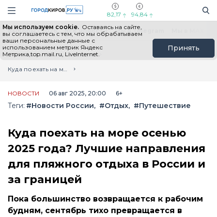
Новостной портал "Город Киров"
Поиск
Навигация сайта
82,17
94,84
Мы используем cookie.
Оставаясь на сайте,
Выборы - 2026
Все новости
Мы в Telegram
Мы в MAX
Н
вы соглашаетесь с тем, что мы обрабатываем
ваши персональные данные с
использованием метрик Яндекс
Принять
Метрика,top.mail.ru, LiveInternet.
Главная
Лента новостей
Куда поехать на море осенью 2025 года? Лучшие направления для пляжного отдыха в России и за границей
НОВОСТИ
06 авг 2025, 20:00
6+
Теги:
#Новости России
#Отдых
#Путешествие
Куда поехать на море осенью
2025 года? Лучшие направления
для пляжного отдыха в России и
за границей
Пока большинство возвращается к рабочим
будням, сентябрь тихо превращается в