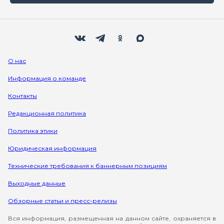
Мы в социальных сетях
Вконтакте
Телеграм
Одноклассники
Max
О нас
Информация о команде
Контакты
Редакционная политика
Политика этики
Юридическая информация
Технические требования к баннерным позициям
Выходные данные
Обзорные статьи и пресс-релизы
Вся информация, размещенная на данном сайте, охраняется в