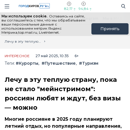
Новостной портал "Город Киров"
Поиск
Навигация сайта
82,17
94,84
Мы используем cookie.
Оставаясь на сайте,
Выборы - 2026
Все новости
Мы в Telegram
Мы в MAX
Н
вы соглашаетесь с тем, что мы обрабатываем
ваши персональные данные с
использованием метрик Яндекс
Принять
Метрика,top.mail.ru, LiveInternet.
Главная
Лента новостей
Лечу в эту теплую страну, пока не стало "мейнстримом": россиян любят и ждут, без визы — можно
ИНТЕРЕСНОЕ
27 май 2025, 10:35
6+
Теги:
#Курорты
#Путешествие
#Туризм
Лечу в эту теплую страну, пока
не стало "мейнстримом":
россиян любят и ждут, без визы
— можно
Многие россияне в 2025 году планируют
летний отдых, но популярные направления,