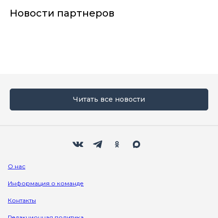
Новости партнеров
Читать все новости
Мы в социальных сетях
Вконтакте
Телеграм
Одноклассники
Max
О нас
Информация о команде
Контакты
Редакционная политика