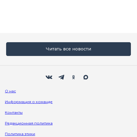
Читать все новости
Мы в социальных сетях
Вконтакте
Телеграм
Одноклассники
Max
О нас
Информация о команде
Контакты
Редакционная политика
Политика этики