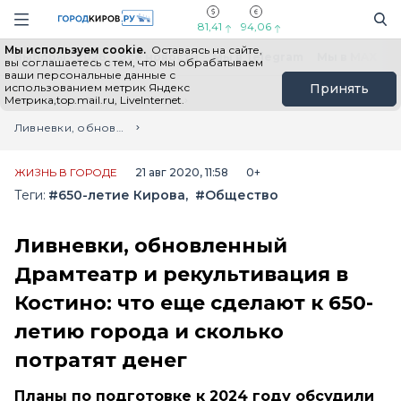
Новостной портал "Город Киров"
Поиск
Навигация сайта
81,41
94,06
Мы используем cookie.
Оставаясь на сайте,
Выборы - 2026
Все новости
Мы в Telegram
Мы в MAX
Н
вы соглашаетесь с тем, что мы обрабатываем
ваши персональные данные с
использованием метрик Яндекс
Принять
Метрика,top.mail.ru, LiveInternet.
Главная
Лента новостей
Ливневки, обновленный Драмтеатр и рекультивация в Костино: что еще сделают к 650-летию города и сколько потратят денег
ЖИЗНЬ В ГОРОДЕ
21 авг 2020, 11:58
0+
Теги:
#650-летие Кирова
#Общество
Ливневки, обновленный
Драмтеатр и рекультивация в
Костино: что еще сделают к 650-
летию города и сколько
потратят денег
Планы по подготовке к 2024 году обсудили