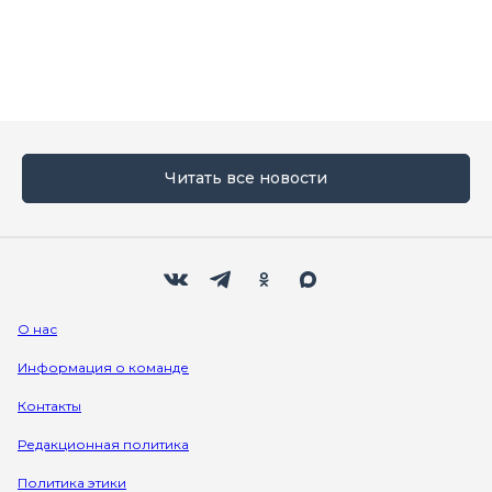
Читать все новости
Мы в социальных сетях
Вконтакте
Телеграм
Одноклассники
Max
О нас
Информация о команде
Контакты
Редакционная политика
Политика этики