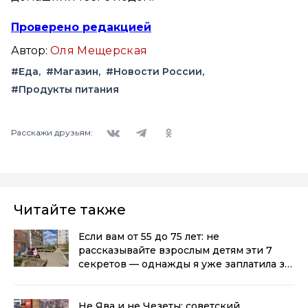
Проверено редакцией
Автор:
Оля Мещерская
#Еда
#Магазин
#Новости России
#Продукты питания
Вконтакте
Telegram
Одноклассники
Расскажи друзьям:
Читайте также
Если вам от 55 до 75 лет: не
рассказывайте взрослым детям эти 7
секретов — однажды я уже заплатила за
откровенность
(0+)
Не Ява и не Чезеты: советский