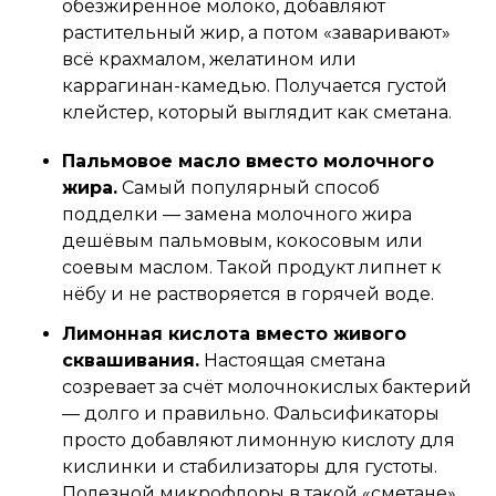
обезжиренное молоко, добавляют
растительный жир, а потом «заваривают»
всё крахмалом, желатином или
каррагинан-камедью. Получается густой
клейстер, который выглядит как сметана.
Пальмовое масло вместо молочного
жира.
Самый популярный способ
подделки — замена молочного жира
дешёвым пальмовым, кокосовым или
соевым маслом. Такой продукт липнет к
нёбу и не растворяется в горячей воде.
Лимонная кислота вместо живого
сквашивания.
Настоящая сметана
созревает за счёт молочнокислых бактерий
— долго и правильно. Фальсификаторы
просто добавляют лимонную кислоту для
кислинки и стабилизаторы для густоты.
Полезной микрофлоры в такой «сметане»