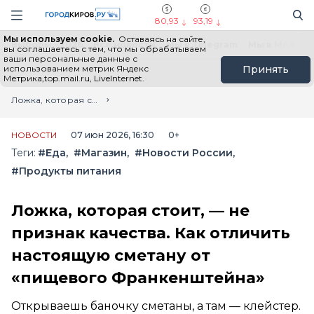
Новостной портал "Город Киров"
Поиск
Навигация сайта
80,93
93,19
Мы используем cookie.
Оставаясь на сайте,
Выборы - 2026
Все новости
Мы в Telegram
Мы в MAX
Н
вы соглашаетесь с тем, что мы обрабатываем
ваши персональные данные с
использованием метрик Яндекс
Принять
Метрика,top.mail.ru, LiveInternet.
Главная
Лента новостей
Ложка, которая стоит, — не признак качества. Как отличить настоящую сметану от «пищевого Франкенштейна»
НОВОСТИ
07 июн 2026, 16:30
0+
Теги:
#Еда
#Магазин
#Новости России
#Продукты питания
Ложка, которая стоит, — не
признак качества. Как отличить
настоящую сметану от
«пищевого Франкенштейна»
Открываешь баночку сметаны, а там — клейстер.