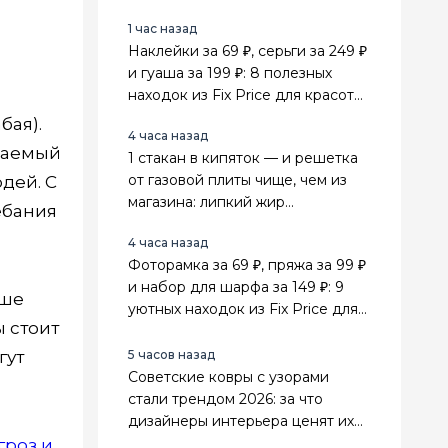
1 час назад
Наклейки за 69 ₽, серьги за 249 ₽
и гуаша за 199 ₽: 8 полезных
находок из Fix Price для красоты,
поездок и дома
бая).
4 часа назад
ываемый
1 стакан в кипяток — и решетка
от газовой плиты чище, чем из
дей. С
магазина: липкий жир
ебания
отваливается сам
4 часа назад
Фоторамка за 69 ₽, пряжа за 99 ₽
и набор для шарфа за 149 ₽: 9
ьше
уютных находок из Fix Price для
 стоит
дома и рукоделия
гут
5 часов назад
Советские ковры с узорами
стали трендом 2026: за что
дизайнеры интерьера ценят их
выше стильного минимализма
гроз и