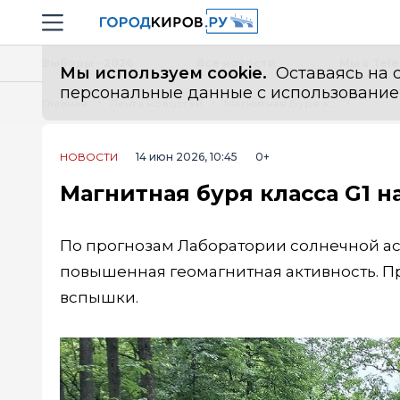
Новостной портал "Город Киров"
Навигация сайта
Выборы - 2026
Все новости
Мы в Tel
Мы используем cookie.
Оставаясь на с
персональные данные с использованием м
Главная
Лента новостей
Магнитная буря класса G1 накроет Землю 14 июня
НОВОСТИ
14 июн 2026, 10:45
0+
Магнитная буря класса G1 
По прогнозам Лаборатории солнечной аст
повышенная геомагнитная активность. 
вспышки.