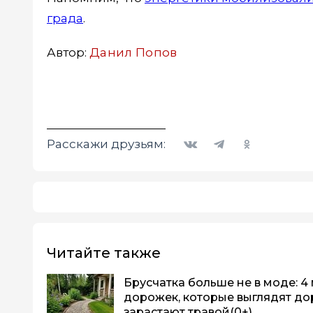
града
.
Автор:
Данил Попов
Вконтакте
Telegram
Одноклассники
Расскажи друзьям:
Читайте также
Брусчатка больше не в моде: 4
дорожек, которые выглядят до
зарастают травой
(0+)