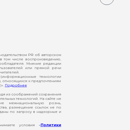
онодательством РФ об авторском
в том числе воспроизведению,
ообладателя. Мнение редакции
ользователей или прямой речи
читателей.
(информационные технологии
й, относящихся к предпочтениям
)».
Подробнее
ходя из соображений сохранения
ельных технологий. На сайте не
ие межнациональную рознь,
ства, размещение ссылок не по
еданы по запросу в надзорные и
нимаете условия «
Политики