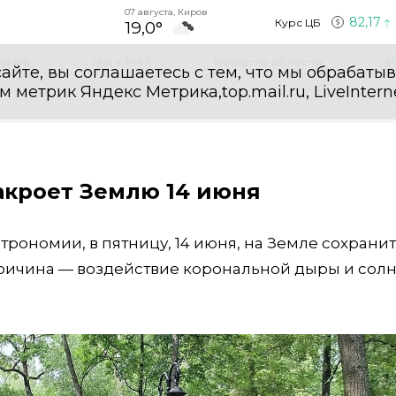
07 августа, Киров
82,17
Курс ЦБ
19,0°
egram
Мы в MAX
Новости области
И
айте, вы соглашаетесь с тем, что мы обрабаты
етрик Яндекс Метрика,top.mail.ru, LiveInterne
накроет Землю 14 июня
рономии, в пятницу, 14 июня, на Земле сохрани
Причина — воздействие корональной дыры и сол