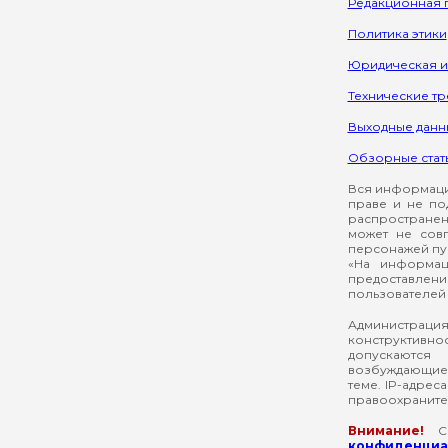
Редакционная 
Политика этики
Юридическая 
Технические т
Выходные данн
Обзорные стат
Вся информация
праве и не по
распространен
может не сов
персонажей пуб
«На информац
предоставлени
пользователей 
Администрация
конструктивнос
допускаются
возбуждающие 
теме. IP-адрес
правоохраните
Внимание!
Со
конфиденциал