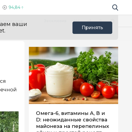
94,84
Поиск по 
Мы в социальных сетях
Вконтакте
Телеграм
Одноклассники
Max
нтересное
Эксклюзив
ваем ваши
Принять
t.
тся
нечной
Омега-6, витамины А, В и
D: неожиданные свойства
майонеза на перепелиных