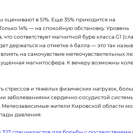
 оценивают в 51%. Ещё 35% приходится на
олько 14% — на спокойную обстановку. Уровень
что соответствует магнитной буре класса G1 (сла
дет держаться на отметке 4 балла — это так наз
влиять на самочувствие метеочувствительных лю
змущённая магнитосфера. К вечеру возможны кол
ь стрессов и тяжёлых физических нагрузок, бол
ими заболеваниями сердечно-сосудистой системы
. Метеозависимые жители Кировской области мо
пады давления.
327 специалистов для борьбы с последствиями 