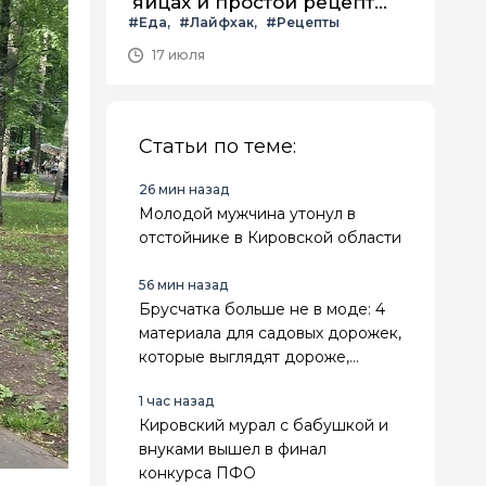
яйцах и простой рецепт
#Еда
#Лайфхак
#Рецепты
летнего салата с ним
17 июля
Статьи по теме:
26 мин назад
Молодой мужчина утонул в
отстойнике в Кировской области
56 мин назад
Брусчатка больше не в моде: 4
материала для садовых дорожек,
которые выглядят дороже,
служат дольше и не зарастают
1 час назад
травой
Кировский мурал с бабушкой и
внуками вышел в финал
конкурса ПФО