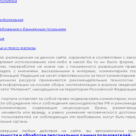
политика
информация
ребования к баннерным позициям
ые
ьи и пресс-релизы
, размещенная на данном сайте, охраняется в соответствии с зак
длежит использованию кем-либо в какой бы то ни было форме, 
ию, переработке не иначе как с письменного разрешения прав
падать с мнениями, высказанными в интервью, комментариях п
ликаций. Редакция не несёт ответственности за текст комментариев 
ионном ресурсе применяются рекомендательные технологии 
я информации на основе сбора, систематизации и анализа сведени
сети "Интернет", находящихся на территории Российской Федерации
 портала оставляет за собой право модерировать комментарии, ис
ти обсуждения тем и соблюдения законодательства РФ и рекомендат
 комментарии, содержащие нецензурную брань, разжигающ
ненависть или вражду, а равно унижение человеческого достоин
а пользователей, не соблюдающих эти требования, могут быть пер
льные органы.
вершая любые действия на сайте, вы автоматически при
ьности и обработки персональных данных пользователей
»