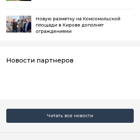
Новую разметку на Комсомольской
площади в Кирове дополнят
ограждениями
Новости партнеров
Читать все новости
Мы в социальных сетях
Вконтакте
Телеграм
Одноклассники
Max