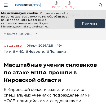
Новостной портал "Город Киров"
Поиск
Навигация сайта
80,93
93,19
Мы используем cookie.
Оставаясь на сайте,
Выборы - 2026
Все новости
Мы в Telegram
Мы в MAX
Н
вы соглашаетесь с тем, что мы обрабатываем
ваши персональные данные с
использованием метрик Яндекс
Принять
Метрика,top.mail.ru, LiveInternet.
Главная
Лента новостей
Масштабные учения силовиков по атаке БПЛА прошли в Кировской области
ОБЩЕСТВО
06 июл 2026, 12:11
16+
Теги:
#МЧС
#Новости
#Полиция
Масштабные учения силовиков
по атаке БПЛА прошли в
Кировской области
В Кировской области заявили о тактико-
специальных учениях с подразделениями
УФСБ, полицейскими, следователями,