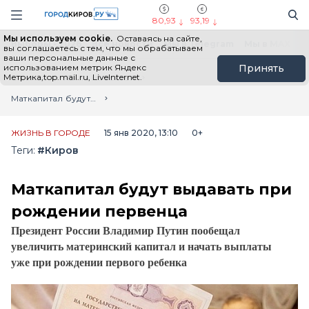
Новостной портал "Город Киров"
Поиск
Навигация сайта
80,93
93,19
Мы используем cookie.
Оставаясь на сайте,
Выборы - 2026
Все новости
Мы в Telegram
Мы в MAX
Н
вы соглашаетесь с тем, что мы обрабатываем
ваши персональные данные с
использованием метрик Яндекс
Принять
Метрика,top.mail.ru, LiveInternet.
Главная
Лента новостей
Маткапитал будут выдавать при рождении первенца
ЖИЗНЬ В ГОРОДЕ
15 янв 2020, 13:10
0+
Теги:
#Киров
Маткапитал будут выдавать при
рождении первенца
Президент России Владимир Путин пообещал 
увеличить материнский капитал и начать выплаты 
уже при рождении первого ребенка