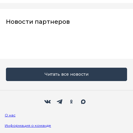
Новости партнеров
Читать все новости
Мы в социальных сетях
Вконтакте
Телеграм
Одноклассники
Max
О нас
Информация о команде