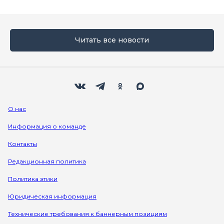
Читать все новости
Мы в социальных сетях
Вконтакте
Телеграм
Одноклассники
Max
О нас
Информация о команде
Контакты
Редакционная политика
Политика этики
Юридическая информация
Технические требования к баннерным позициям