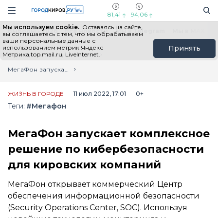
Новостной портал "Город Киров"
Поиск
Навигация сайта
81,41
94,06
Мы используем cookie.
Оставаясь на сайте,
Выборы - 2026
Все новости
Мы в Telegram
Мы в MAX
Н
вы соглашаетесь с тем, что мы обрабатываем
ваши персональные данные с
использованием метрик Яндекс
Принять
Метрика,top.mail.ru, LiveInternet.
Главная
Лента новостей
МегаФон запускает комплексное решение по кибербезопасности для кировских компаний
ЖИЗНЬ В ГОРОДЕ
11 июл 2022, 17:01
0+
Теги:
#Мегафон
МегаФон запускает комплексное
решение по кибербезопасности
для кировских компаний
МегаФон открывает коммерческий Центр
обеспечения информационной безопасности
(Security Operations Center, SOC). Используя