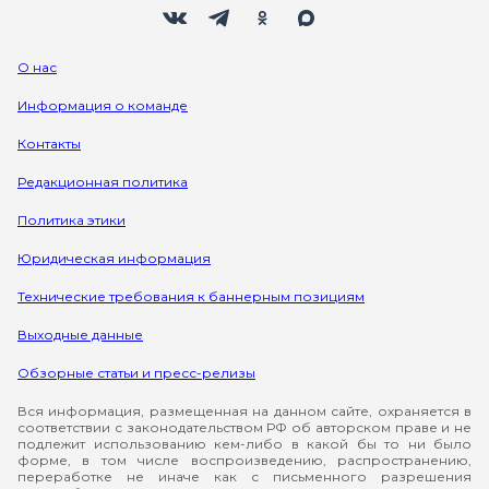
Мы в социальных сетях
Вконтакте
Телеграм
Одноклассники
Max
О нас
Информация о команде
Контакты
Редакционная политика
Политика этики
Юридическая информация
Технические требования к баннерным позициям
Выходные данные
Обзорные статьи и пресс-релизы
Вся информация, размещенная на данном сайте, охраняется в
соответствии с законодательством РФ об авторском праве и не
подлежит использованию кем-либо в какой бы то ни было
форме, в том числе воспроизведению, распространению,
переработке не иначе как с письменного разрешения