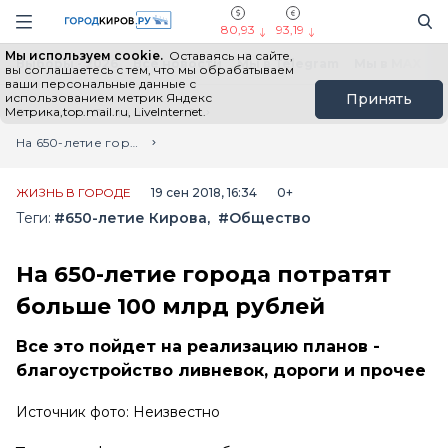
Новостной портал "Город Киров"
Поиск
Навигация сайта
80,93
93,19
Мы используем cookie.
Оставаясь на сайте,
Выборы - 2026
Все новости
Мы в Telegram
Мы в MAX
Н
вы соглашаетесь с тем, что мы обрабатываем
ваши персональные данные с
использованием метрик Яндекс
Принять
Метрика,top.mail.ru, LiveInternet.
Главная
Лента новостей
На 650-летие города потратят больше 100 млрд рублей
ЖИЗНЬ В ГОРОДЕ
19 сен 2018, 16:34
0+
Теги:
#650-летие Кирова
#Общество
На 650-летие города потратят
больше 100 млрд рублей
Все это пойдет на реализацию планов -
благоустройство ливневок, дороги и прочее
Источник фото: Неизвестно