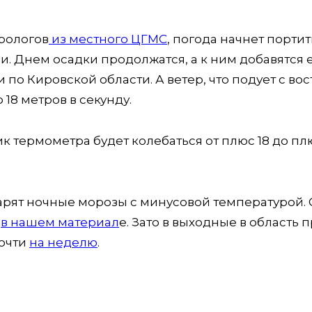
рологов
из местного ЦГМС
, погода начнет портит
. Днем осадки продолжатся, а к ним добавятся 
по Кировской области. А ветер, что подует с вос
 18 метров в секунду.
ик термометра будет колебаться от плюс 18 до пл
дарят ночные морозы с минусовой температурой. 
я
в нашем материал
е. Зато в выходные в область 
почти
на неделю
.