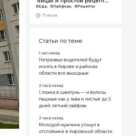
яйцах и простой рецепт
#Еда
#Лайфхак
#Рецепты
летнего салата с ним
17 июля
Статьи по теме:
1 час назад
Нетрезвых водителей будут
искать в Кирове и районах
области все выходные
2 часа назад
1 ложка в шампунь — и волосы
пышные как у льва и чистые до 5
дней: летний лайфхак
2 часа назад
Молодой мужчина утонул в
отстойнике в Кировской области