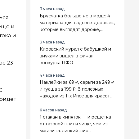
3 часа назад
Брусчатка больше не в моде: 4
ься
материала для садовых дорожек,
еще и
которые выглядят дороже,
тока и
служат дольше и не зарастают
3 часа назад
травой
Кировский мурал с бабушкой и
внуками вышел в финал
юс 23
конкурса ПФО
4 часа назад
Наклейки за 69 ₽, серьги за 249 ₽
и гуаша за 199 ₽: 8 полезных
С
находок из Fix Price для красоты,
придет
поездок и дома
6 часов назад
1 стакан в кипяток — и решетка
от газовой плиты чище, чем из
магазина: липкий жир
отваливается сам