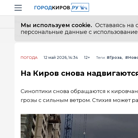
Новостной портал "Город Киров"
Навигация сайта
Выборы - 2026
Все новости
Мы в Tel
Мы используем cookie.
Оставаясь на с
персональные данные с использованием м
Главная
Лента новостей
На Киров снова надвигаются грозы с сильным ветром
ПОГОДА
12 май 2026, 14:34
12+
Теги:
#Гроза
#Нов
На Киров снова надвигаютс
Синоптики снова обращаются к кировчан
грозы с сильным ветром. Стихия может раз