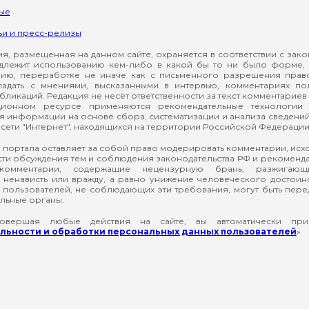
ые
ьи и пресс-релизы
, размещенная на данном сайте, охраняется в соответствии с зак
длежит использованию кем-либо в какой бы то ни было форме, 
ию, переработке не иначе как с письменного разрешения прав
падать с мнениями, высказанными в интервью, комментариях п
ликаций. Редакция не несёт ответственности за текст комментариев 
ионном ресурсе применяются рекомендательные технологии 
я информации на основе сбора, систематизации и анализа сведени
сети "Интернет", находящихся на территории Российской Федерации
 портала оставляет за собой право модерировать комментарии, ис
ти обсуждения тем и соблюдения законодательства РФ и рекомендат
 комментарии, содержащие нецензурную брань, разжигающ
ненависть или вражду, а равно унижение человеческого достоин
а пользователей, не соблюдающих эти требования, могут быть пер
льные органы.
вершая любые действия на сайте, вы автоматически при
ьности и обработки персональных данных пользователей
»