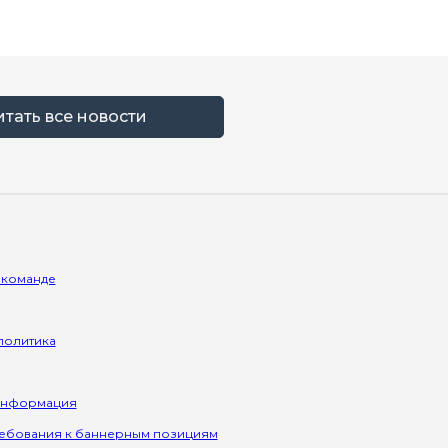
итать все новости
 команде
политика
информация
ребования к баннерным позициям