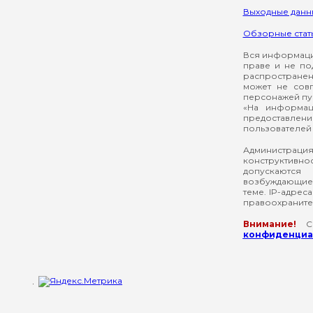
Выходные данн
Обзорные стат
Вся информация
праве и не по
распространен
может не сов
персонажей пуб
«На информац
предоставлени
пользователей 
Администрация
конструктивнос
допускаются
возбуждающие 
теме. IP-адрес
правоохраните
Внимание!
Со
конфиденциал