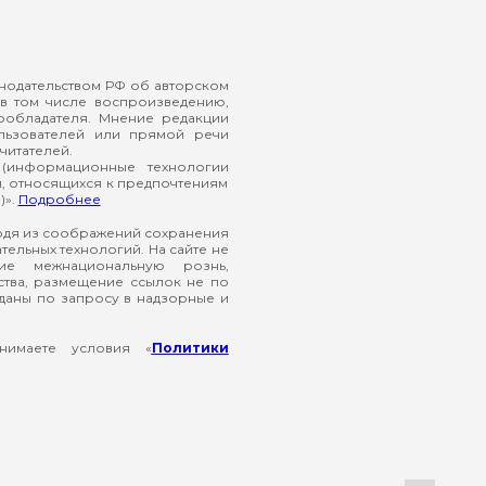
онодательством РФ об авторском
в том числе воспроизведению,
ообладателя. Мнение редакции
ользователей или прямой речи
читателей.
(информационные технологии
й, относящихся к предпочтениям
)».
Подробнее
ходя из соображений сохранения
ельных технологий. На сайте не
ие межнациональную рознь,
ства, размещение ссылок не по
еданы по запросу в надзорные и
нимаете условия «
Политики