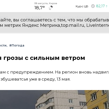
08 августа, Киров
82,17
Курс ЦБ
18,7°
egram
Мы в MAX
Новости области
И
айте, вы соглашаетесь с тем, что мы обрабаты
етрик Яндекс Метрика,top.mail.ru, LiveInterne
ости
#Погода
я грозы с сильным ветром
ам с предупреждением. На регион вновь надвиг
бушеватсья уже в среду, 13 мая.