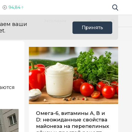
94,84
Поиск по 
Мы в социальных сетях
Вконтакте
Телеграм
Одноклассники
Max
нтересное
Эксклюзив
ваем ваши
Принять
t.
аются
Омега-6, витамины А, В и
D: неожиданные свойства
майонеза на перепелиных