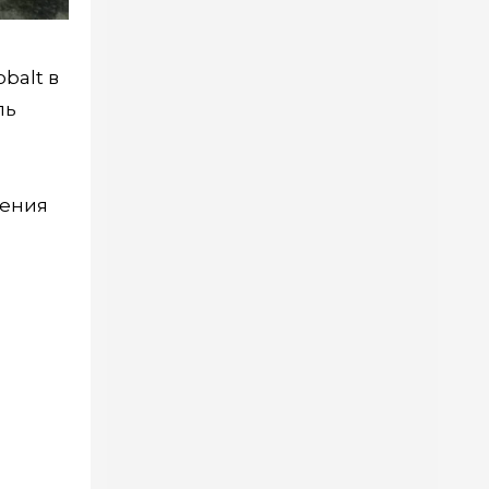
balt в
ль
дения