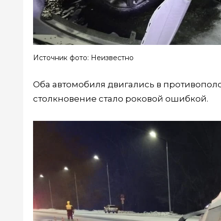
Источник фото: Неизвестно
Оба автомобиля двигались в противополо
столкновение стало роковой ошибкой.