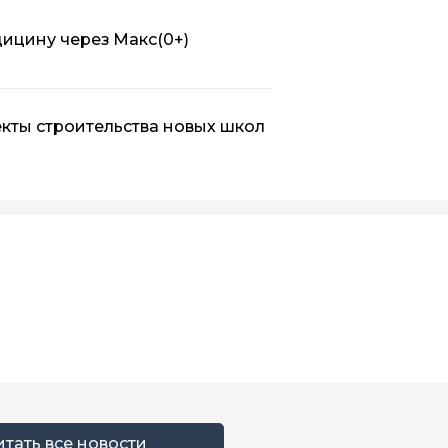
дицину через Макс
(0+)
кты строительства новых школ
итать все новости