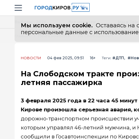
Новостной портал "Город Киров"
Навигация сайта
Выборы - 2026
Все новости
Мы в Tel
Мы используем cookie.
Оставаясь на с
персональные данные с использованием м
Главная
Лента новостей
На Слободском тракте произошло смертельное ДТП: погибла 38-летняя пассажирка
НОВОСТИ
04 фев 2025, 09:51
16+
Теги:
#ДТП
#Нов
На Слободском тракте прои
летняя пассажирка
3 февраля 2025 года в 22 часа 45 мину
Кирове произошла серьезная авария, к
дорожно-транспортном происшествии учас
которым управлял 46-летний мужчина, и H
сообщили в Госавтоинспекции по Кировс