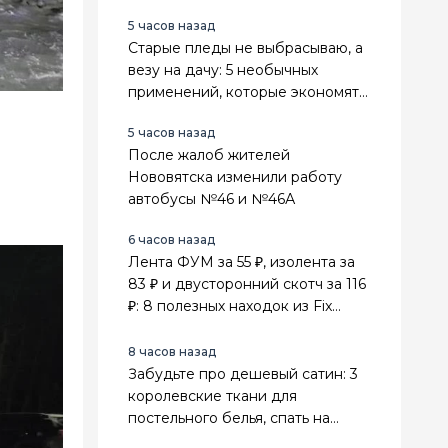
5 часов назад
Старые пледы не выбрасываю, а
везу на дачу: 5 необычных
применений, которые экономят
деньги и место в сарае
5 часов назад
После жалоб жителей
Нововятска изменили работу
автобусы №46 и №46А
6 часов назад
Лента ФУМ за 55 ₽, изолента за
83 ₽ и двусторонний скотч за 116
₽: 8 полезных находок из Fix
Price для ремонта
8 часов назад
Забудьте про дешевый сатин: 3
королевские ткани для
постельного белья, спать на
которых — как в 5-звездочном