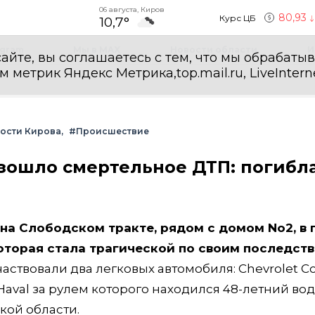
06 августа, Киров
80,93
Курс ЦБ
10,7°
egram
Мы в MAX
Новости области
И
айте, вы соглашаетесь с тем, что мы обрабаты
етрик Яндекс Метрика,top.mail.ru, LiveInterne
ости Кирова
#Происшествие
зошло смертельное ДТП: погибла
т на Слободском тракте, рядом с домом No2, в
оторая стала трагической по своим последст
твовали два легковых автомобиля: Chevrolet Co
aval за рулем которого находился 48-летний вод
кой области.