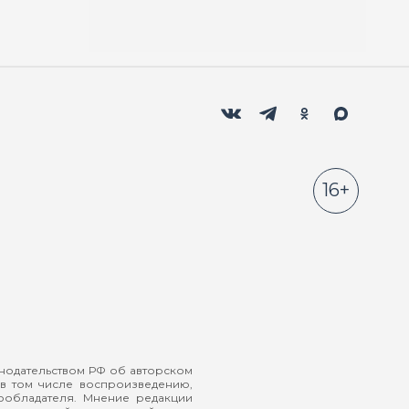
Мы в социальных сетях
Вконтакте
Телеграм
Одноклассники
Max
16+
онодательством РФ об авторском
в том числе воспроизведению,
ообладателя. Мнение редакции