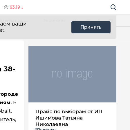
93,19
Поиск по 
Мы в социальных сетях
Вконтакте
Телеграм
Одноклассники
Max
нтересное
Эксклюзив
ваем ваши
Принять
t.
 38-
 городе
виям.
В
balt,
Прайс по выборам от ИП
Ишимова Татьяна
итель,
Николаевна
#Политика