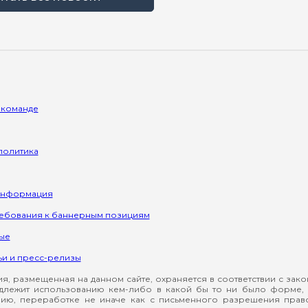
 команде
политика
информация
ребования к баннерным позициям
ые
ьи и пресс-релизы
, размещенная на данном сайте, охраняется в соответствии с зак
длежит использованию кем-либо в какой бы то ни было форме, 
ию, переработке не иначе как с письменного разрешения прав