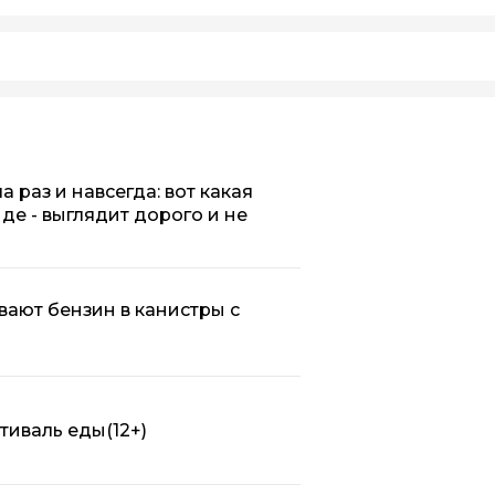
 раз и навсегда: вот какая
нде - выглядит дорого и не
вают бензин в канистры с
стиваль еды
(12+)