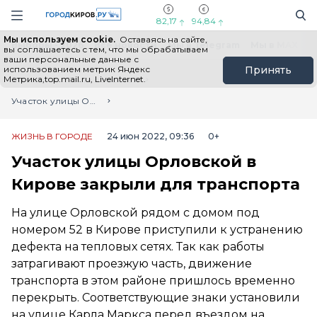
Новостной портал "Город Киров"
Поиск
Навигация сайта
82,17
94,84
Мы используем cookie.
Оставаясь на сайте,
Выборы - 2026
Все новости
Мы в Telegram
Мы в MAX
Н
вы соглашаетесь с тем, что мы обрабатываем
ваши персональные данные с
использованием метрик Яндекс
Принять
Метрика,top.mail.ru, LiveInternet.
Главная
Лента новостей
Участок улицы Орловской в Кирове закрыли для транспорта
ЖИЗНЬ В ГОРОДЕ
24 июн 2022, 09:36
0+
Участок улицы Орловской в
Кирове закрыли для транспорта
На улице Орловской рядом с домом под
номером 52 в Кирове приступили к устранению
дефекта на тепловых сетях. Так как работы
затрагивают проезжую часть, движение
транспорта в этом районе пришлось временно
перекрыть. Соответствующие знаки установили
на улице Карла Маркса перед въездом на