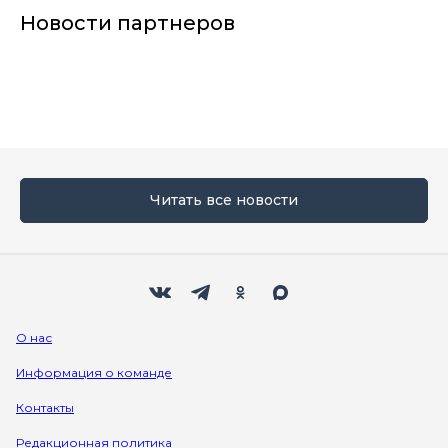
Новости партнеров
Читать все новости
Мы в социальных сетях
Вконтакте
Телеграм
Одноклассники
Max
О нас
Информация о команде
Контакты
Редакционная политика