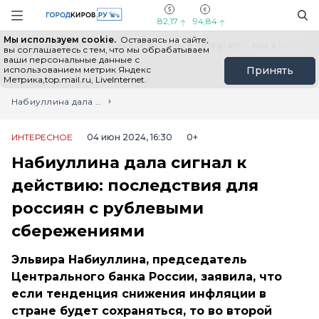
Новостной портал "Город Киров"
Поиск
Навигация сайта
82,17
94,84
Мы используем cookie.
Оставаясь на сайте,
Выборы - 2026
Все новости
Мы в Telegram
Мы в MAX
Н
вы соглашаетесь с тем, что мы обрабатываем
ваши персональные данные с
использованием метрик Яндекс
Принять
Метрика,top.mail.ru, LiveInternet.
Главная
Лента новостей
Набиуллина дала сигнал к действию: последствия для россиян с рублевыми сбережениями
ИНТЕРЕСНОЕ
04 июн 2024, 16:30
0+
Набиуллина дала сигнал к
действию: последствия для
россиян с рублевыми
сбережениями
Эльвира Набиуллина, председатель
Центрального банка России, заявила, что
если тенденция снижения инфляции в
стране будет сохраняться, то во второй