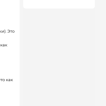
и). Это
 как
то как