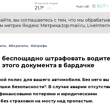
07 августа, Киров
82,17
Курс ЦБ
21,1°
egram
Мы в MAX
Новости области
И
айте, вы соглашаетесь с тем, что мы обрабаты
етрик Яндекс Метрика,top.mail.ru, LiveInterne
иль
#Водители
#Штрафы
ет беспощадно штрафовать водит
е этого документа в бардачке
ой полис для вашего автомобиля. Без него вы
ушки безопасности". В случае аварии отсутств
 финансовыми потерями и юридическими
без страховки на мосту над пропастью.