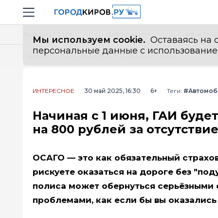
Новостной портал "Город Киров"
Навигация сайта
Выборы - 2026
Все новости
Мы в Tel
Мы используем cookie.
Оставаясь на с
персональные данные с использованием м
Главная
Лента новостей
Начиная с 1 июня, ГАИ будет беспощадно штрафовать водителей на 800 рублей за отсутствие этого документа в бардачке
ИНТЕРЕСНОЕ
30 май 2025, 16:30
6+
Теги:
#Автомоб
Начиная с 1 июня, ГАИ буд
на 800 рублей за отсутстви
ОСАГО — это как обязательный страхов
рискуете оказаться на дороге без "под
полиса может обернуться серьёзными
проблемами, как если бы вы оказались 