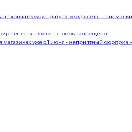
дал окончательную дату прихода лета — аномаль
артире есть счетчики – теперь запрещено
 магазинах уже с 1 июня - неприятный сюрприз 