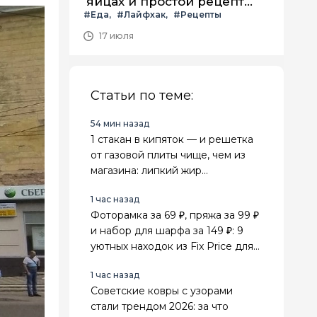
яйцах и простой рецепт
#Еда
#Лайфхак
#Рецепты
летнего салата с ним
17 июля
Статьи по теме:
54 мин назад
1 стакан в кипяток — и решетка
от газовой плиты чище, чем из
магазина: липкий жир
отваливается сам
1 час назад
Фоторамка за 69 ₽, пряжа за 99 ₽
и набор для шарфа за 149 ₽: 9
уютных находок из Fix Price для
дома и рукоделия
1 час назад
Советские ковры с узорами
стали трендом 2026: за что