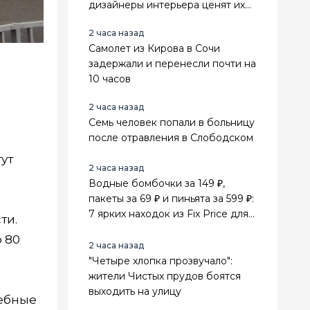
дизайнеры интерьера ценят их
выше стильного минимализма
2 часа назад
Самолет из Кирова в Сочи
задержали и перенесли почти на
10 часов
2 часа назад
Семь человек попали в больницу
после отравления в Слободском
гут
2 часа назад
Водные бомбочки за 149 ₽,
пакеты за 69 ₽ и пиньята за 599 ₽:
7 ярких находок из Fix Price для
ти.
лета и праздников
 80
2 часа назад
"Четыре хлопка прозвучало":
жители Чистых прудов боятся
выходить на улицу
дебные