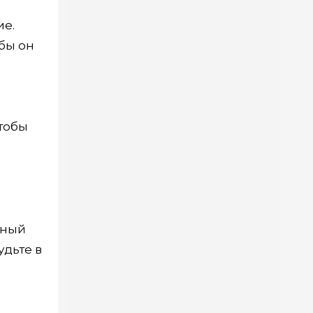
ие.
обы он
чтобы
жный
удьте в