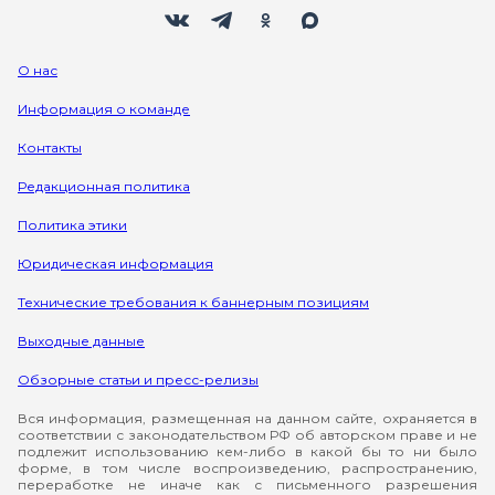
Мы в социальных сетях
Вконтакте
Телеграм
Одноклассники
Max
О нас
Информация о команде
Контакты
Редакционная политика
Политика этики
Юридическая информация
Технические требования к баннерным позициям
Выходные данные
Обзорные статьи и пресс-релизы
Вся информация, размещенная на данном сайте, охраняется в
соответствии с законодательством РФ об авторском праве и не
подлежит использованию кем-либо в какой бы то ни было
форме, в том числе воспроизведению, распространению,
переработке не иначе как с письменного разрешения