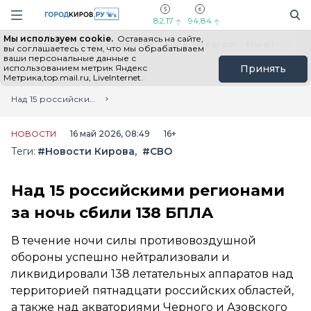
Новостной портал "Город Киров"
Поиск
Навигация сайта
82,17
94,84
Мы используем cookie.
Оставаясь на сайте,
Выборы - 2026
Все новости
Мы в Telegram
Мы в MAX
Н
вы соглашаетесь с тем, что мы обрабатываем
ваши персональные данные с
использованием метрик Яндекс
Принять
Метрика,top.mail.ru, LiveInternet.
Главная
Лента новостей
Над 15 российскими регионами за ночь сбили 138 БПЛА
НОВОСТИ
16 май 2026, 08:49
16+
Теги:
#Новости Кирова
#СВО
Над 15 российскими регионами
за ночь сбили 138 БПЛА
В течение ночи силы противовоздушной
обороны успешно нейтрализовали и
ликвидировали 138 летательных аппаратов над
территорией пятнадцати российских областей,
а также над акваториями Черного и Азовского