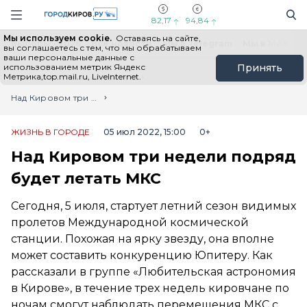
Новостной портал "Город Киров"
Поиск
Навигация сайта
82,17
94,84
Мы используем cookie.
Оставаясь на сайте,
Выборы - 2026
Все новости
Мы в Telegram
Мы в MAX
Н
вы соглашаетесь с тем, что мы обрабатываем
ваши персональные данные с
использованием метрик Яндекс
Принять
Метрика,top.mail.ru, LiveInternet.
Главная
Лента новостей
Над Кировом три недели подряд будет летать МКС
ЖИЗНЬ В ГОРОДЕ
05 июл 2022, 15:00
0+
Над Кировом три недели подряд
будет летать МКС
Сегодня, 5 июля, стартует летний сезон видимых
пролетов Международной космической
станции. Похожая на ярку звезду, она вполне
может составить конкуренцию Юпитеру. Как
рассказали в группе «Любительская астрономия
в Кирове», в течение трех недель кировчане по
ночам смогут наблюдать перемещения МКС с