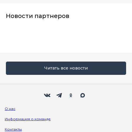
Новости партнеров
Читать все новости
Мы в социальных сетях
Вконтакте
Телеграм
Одноклассники
Max
О нас
Информация о команде
Контакты