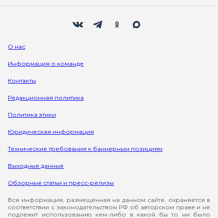
Мы в социальных сетях
Вконтакте
Телеграм
Одноклассники
Max
О нас
Информация о команде
Контакты
Редакционная политика
Политика этики
Юридическая информация
Технические требования к баннерным позициям
Выходные данные
Обзорные статьи и пресс-релизы
Вся информация, размещенная на данном сайте, охраняется в
соответствии с законодательством РФ об авторском праве и не
подлежит использованию кем-либо в какой бы то ни было