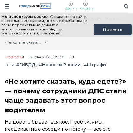
Новостной портал "Город Киров"
Поиск
Навигация сайта
82,17
94,84
Мы используем cookie.
Оставаясь на сайте,
Выборы - 2026
Все новости
Мы в Telegram
Мы в MAX
Н
вы соглашаетесь с тем, что мы обрабатываем
ваши персональные данные с
использованием метрик Яндекс
Принять
Метрика,top.mail.ru, LiveInternet.
Главная
Лента новостей
«Не хотите сказать, куда едете?» — почему сотрудники ДПС стали чаще задавать этот вопрос водителям
НОВОСТИ
21 сен 2025, 09:30
6+
Теги:
#ГИБДД
#Новости России
#Штрафы
«Не хотите сказать, куда едете?»
— почему сотрудники ДПС стали
чаще задавать этот вопрос
водителям
На дороге бывает всякое. Пробки, ямы,
неадекватные соседи по потоку — всё это