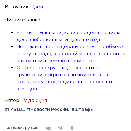
Источник:
Дзен
Читайте также:
Учёные выяснили, каких людей на самом
деле любят кошки, и дело не в еде
Не сажайте так сидераты осенью - добьете
почву: правда, о которой мало кто говорит и
как оживить землю правильно
Остренькое хрустящее ассорти по-
грузински: открываю зимой только к
празднику - подходит для переросших
огурцов
Автор:
Редакция
#ГИБДД
#Новости России
#Штрафы
Вконтакте
Telegram
Одноклассники
Расскажи друзьям: