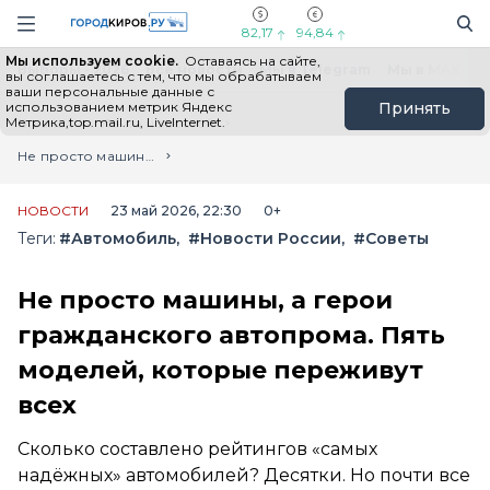
Новостной портал "Город Киров"
Поиск
Навигация сайта
82,17
94,84
Мы используем cookie.
Оставаясь на сайте,
Выборы - 2026
Все новости
Мы в Telegram
Мы в MAX
Н
вы соглашаетесь с тем, что мы обрабатываем
ваши персональные данные с
использованием метрик Яндекс
Принять
Метрика,top.mail.ru, LiveInternet.
Главная
Лента новостей
Не просто машины, а герои гражданского автопрома. Пять моделей, которые переживут всех
НОВОСТИ
23 май 2026, 22:30
0+
Теги:
#Автомобиль
#Новости России
#Советы
Не просто машины, а герои
гражданского автопрома. Пять
моделей, которые переживут
всех
Сколько составлено рейтингов «самых
надёжных» автомобилей? Десятки. Но почти все