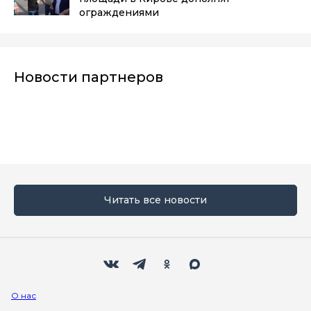
ограждениями
Новости партнеров
Читать все новости
Мы в социальных сетях
Вконтакте
Телеграм
Одноклассники
Max
О нас