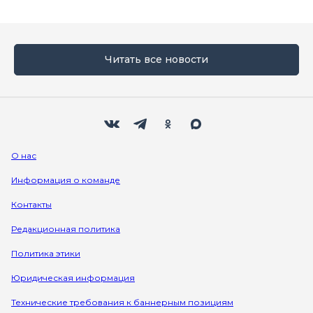
Читать все новости
Мы в социальных сетях
Вконтакте
Телеграм
Одноклассники
Max
О нас
Информация о команде
Контакты
Редакционная политика
Политика этики
Юридическая информация
Технические требования к баннерным позициям