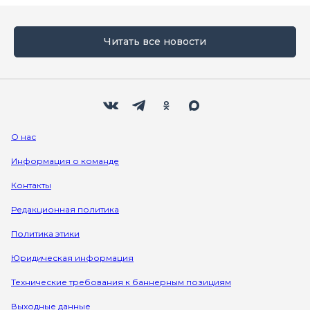
Читать все новости
Мы в социальных сетях
Вконтакте
Телеграм
Одноклассники
Max
О нас
Информация о команде
Контакты
Редакционная политика
Политика этики
Юридическая информация
Технические требования к баннерным позициям
Выходные данные