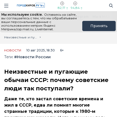
Новостной портал "Город Киров"
Поиск
Навигация сайта
82,17
94,84
Мы используем cookie.
Оставаясь на сайте,
Выборы - 2026
Все новости
Мы в Telegram
Мы в MAX
Н
вы соглашаетесь с тем, что мы обрабатываем
ваши персональные данные с
использованием метрик Яндекс
Принять
Метрика,top.mail.ru, LiveInternet.
Главная
Лента новостей
Неизвестные и пугающие обычаи СССР: почему советские люди так поступали?
НОВОСТИ
10 авг 2025, 18:30
6+
Теги:
#Новости России
Неизвестные и пугающие
обычаи СССР: почему советские
люди так поступали?
Даже те, кто застал советские времена и
жил в СССР, едва ли помнят многие
странные традиции, которые к 1980-м