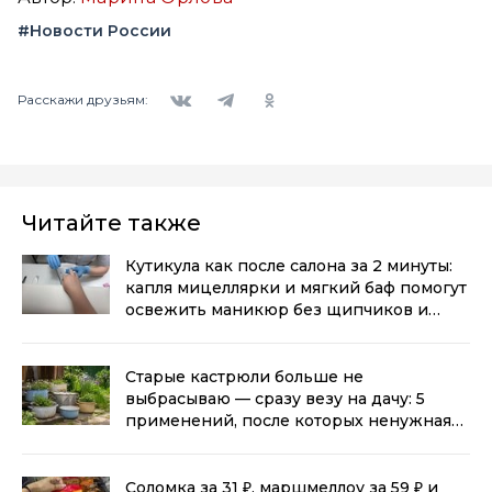
#Новости России
Вконтакте
Telegram
Одноклассники
Расскажи друзьям:
Читайте также
Кутикула как после салона за 2 минуты:
капля мицеллярки и мягкий баф помогут
освежить маникюр без щипчиков и
порезов
(0+)
Старые кастрюли больше не
выбрасываю — сразу везу на дачу: 5
применений, после которых ненужная
посуда становится полезнее новой
(0+)
Соломка за 31 ₽, маршмеллоу за 59 ₽ и