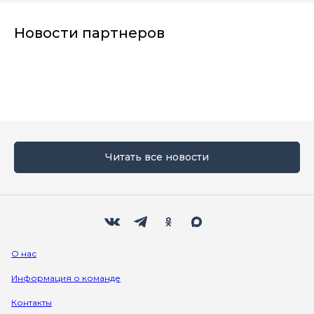
Новости партнеров
Читать все новости
Мы в социальных сетях
Вконтакте
Телеграм
Одноклассники
Max
О нас
Информация о команде
Контакты