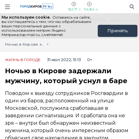
Новостной портал "Город Киров"
Поиск
Навигация сайта
82,17
94,84
Мы используем cookie.
Оставаясь на сайте,
Выборы - 2026
Все новости
Мы в Telegram
Мы в MAX
Н
вы соглашаетесь с тем, что мы обрабатываем
ваши персональные данные с
использованием метрик Яндекс
Принять
Метрика,top.mail.ru, LiveInternet.
Главная
Лента новостей
Ночью в Кирове задержали мужчину, который уснул в баре
ЖИЗНЬ В ГОРОДЕ
31 июл 2022, 15:13
0+
Ночью в Кирове задержали
мужчину, который уснул в баре
Поводом к выезду сотрудников Росгвардии в
один из баров, расположенный на улице
Московской, послужила сработавшая в
заведении сигнализация. И сработала она не
зря – внутри был обнаружен неизвестный
мужчина, который очень интересным образом
объяснил свое нахождение в закрытом