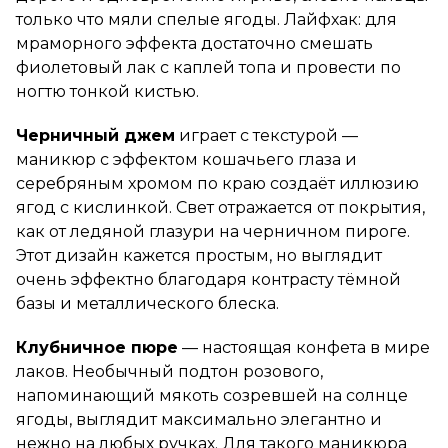
только что мяли спелые ягоды. Лайфхак: для
мраморного эффекта достаточно смешать
фиолетовый лак с каплей топа и провести по
ногтю тонкой кистью.
Черничный джем
играет с текстурой —
маникюр с эффектом кошачьего глаза и
серебряным хромом по краю создаёт иллюзию
ягод с кислинкой. Свет отражается от покрытия,
как от ледяной глазури на черничном пироге.
Этот дизайн кажется простым, но выглядит
очень эффектно благодаря контрасту тёмной
базы и металлического блеска.
Клубничное пюре
— настоящая конфета в мире
лаков. Необычный подтон розового,
напоминающий мякоть созревшей на солнце
ягоды, выглядит максимально элегантно и
нежно на любых ручках. Для такого маникюра