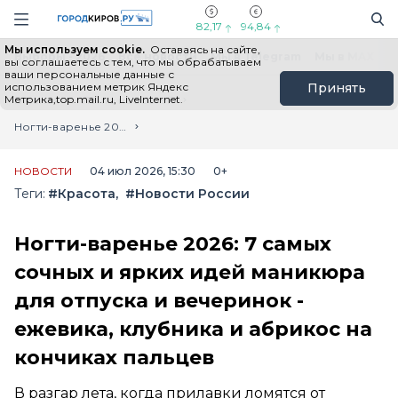
Новостной портал "Город Киров"
Поиск
Навигация сайта
82,17
94,84
Мы используем cookie.
Оставаясь на сайте,
Выборы - 2026
Все новости
Мы в Telegram
Мы в MAX
Н
вы соглашаетесь с тем, что мы обрабатываем
ваши персональные данные с
использованием метрик Яндекс
Принять
Метрика,top.mail.ru, LiveInternet.
Главная
Лента новостей
Ногти-варенье 2026: 7 самых сочных и ярких идей маникюра для отпуска и вечеринок - ежевика, клубника и абрикос на кончиках пальцев
НОВОСТИ
04 июл 2026, 15:30
0+
Теги:
#Красота
#Новости России
Ногти-варенье 2026: 7 самых
сочных и ярких идей маникюра
для отпуска и вечеринок -
ежевика, клубника и абрикос на
кончиках пальцев
В разгар лета, когда прилавки ломятся от