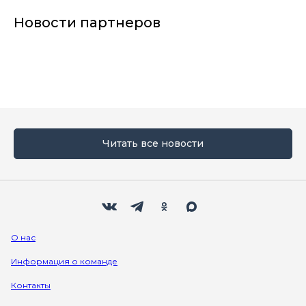
Новости партнеров
Читать все новости
Мы в социальных сетях
Вконтакте
Телеграм
Одноклассники
Max
О нас
Информация о команде
Контакты