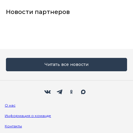
Новости партнеров
Читать все новости
Мы в социальных сетях
Вконтакте
Телеграм
Одноклассники
Max
О нас
Информация о команде
Контакты