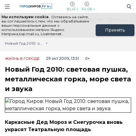
Новостной портал "Город Киров"
Поиск
Навигация сайта
81,41
94,06
Мы используем cookie.
Оставаясь на сайте,
Выборы - 2026
Все новости
Мы в Telegram
Мы в MAX
Н
вы соглашаетесь с тем, что мы обрабатываем
ваши персональные данные с
использованием метрик Яндекс
Принять
Метрика,top.mail.ru, LiveInternet.
Главная
Лента новостей
Новый Год 2010: световая пушка, металлическая горка, море света и звука
ЖИЗНЬ В ГОРОДЕ
29 окт 2009, 13:51
0+
Новый Год 2010: световая пушка,
металлическая горка, море света
и звука
Каркасные Дед Мороз и Снегурочка вновь
украсят Театральную площадь