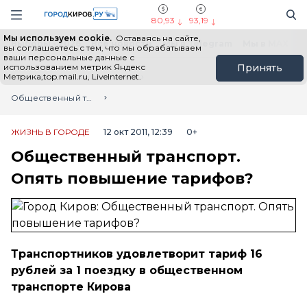
Новостной портал "Город Киров"
Поиск
Навигация сайта
80,93
93,19
Мы используем cookie.
Оставаясь на сайте,
Выборы - 2026
Все новости
Мы в Telegram
Мы в MAX
Н
вы соглашаетесь с тем, что мы обрабатываем
ваши персональные данные с
использованием метрик Яндекс
Принять
Метрика,top.mail.ru, LiveInternet.
Главная
Лента новостей
Общественный транспорт. Опять повышение тарифов?
ЖИЗНЬ В ГОРОДЕ
12 окт 2011, 12:39
0+
Общественный транспорт.
Опять повышение тарифов?
Транспортников удовлетворит тариф 16
рублей за 1 поездку в общественном
транспорте Кирова