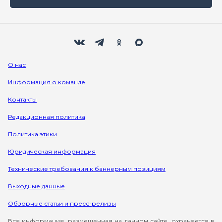
Мы в социальных сетях
Вконтакте
Телеграм
Одноклассники
Max
О нас
Информация о команде
Контакты
Редакционная политика
Политика этики
Юридическая информация
Технические требования к баннерным позициям
Выходные данные
Обзорные статьи и пресс-релизы
Вся информация, размещенная на данном сайте, охраняется в