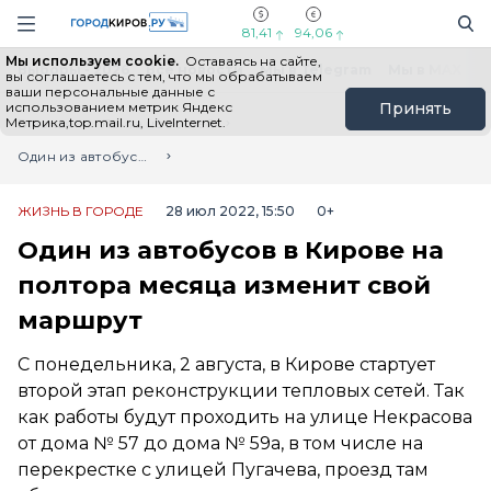
Новостной портал "Город Киров"
Поиск
Навигация сайта
81,41
94,06
Мы используем cookie.
Оставаясь на сайте,
Выборы - 2026
Все новости
Мы в Telegram
Мы в MAX
Н
вы соглашаетесь с тем, что мы обрабатываем
ваши персональные данные с
использованием метрик Яндекс
Принять
Метрика,top.mail.ru, LiveInternet.
Главная
Лента новостей
Один из автобусов в Кирове на полтора месяца изменит свой маршрут
ЖИЗНЬ В ГОРОДЕ
28 июл 2022, 15:50
0+
Один из автобусов в Кирове на
полтора месяца изменит свой
маршрут
С понедельника, 2 августа, в Кирове стартует
второй этап реконструкции тепловых сетей. Так
как работы будут проходить на улице Некрасова
от дома № 57 до дома № 59а, в том числе на
перекрестке с улицей Пугачева, проезд там