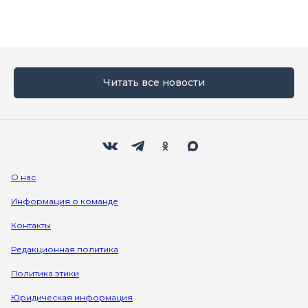
Читать все новости
Мы в социальных сетях
Вконтакте
Телеграм
Одноклассники
Max
О нас
Информация о команде
Контакты
Редакционная политика
Политика этики
Юридическая информация