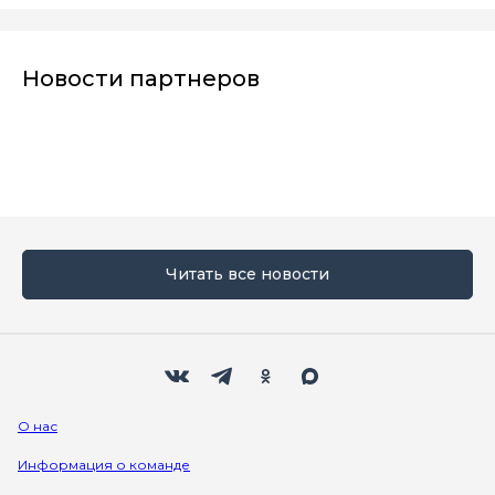
Новости партнеров
Читать все новости
Мы в социальных сетях
Вконтакте
Телеграм
Одноклассники
Max
О нас
Информация о команде