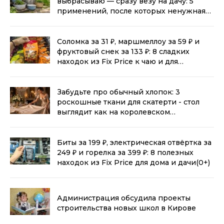
выбрасываю — сразу везу на дачу: 5
применений, после которых ненужная
посуда становится полезнее новой
(0+)
Соломка за 31 ₽, маршмеллоу за 59 ₽ и
фруктовый снек за 133 ₽: 8 сладких
находок из Fix Price к чаю и для
перекуса
(0+)
Забудьте про обычный хлопок: 3
роскошные ткани для скатерти - стол
выглядит как на королевском
приеме
(0+)
Биты за 199 ₽, электрическая отвёртка за
249 ₽ и горелка за 399 ₽: 8 полезных
находок из Fix Price для дома и дачи
(0+)
Администрация обсудила проекты
строительства новых школ в Кирове