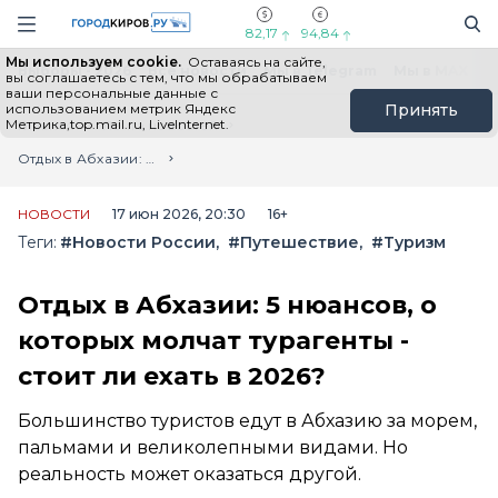
Новостной портал "Город Киров"
Поиск
Навигация сайта
82,17
94,84
Мы используем cookie.
Оставаясь на сайте,
Выборы - 2026
Все новости
Мы в Telegram
Мы в MAX
Н
вы соглашаетесь с тем, что мы обрабатываем
ваши персональные данные с
использованием метрик Яндекс
Принять
Метрика,top.mail.ru, LiveInternet.
Главная
Лента новостей
Отдых в Абхазии: 5 нюансов, о которых молчат турагенты - стоит ли ехать в 2026?
НОВОСТИ
17 июн 2026, 20:30
16+
Теги:
#Новости России
#Путешествие
#Туризм
Отдых в Абхазии: 5 нюансов, о
которых молчат турагенты -
стоит ли ехать в 2026?
Большинство туристов едут в Абхазию за морем,
пальмами и великолепными видами. Но
реальность может оказаться другой.