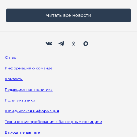
Читать все новости
Мы в социальных сетях
Вконтакте
Телеграм
Одноклассники
Max
О нас
Информация о команде
Контакты
Редакционная политика
Политика этики
Юридическая информация
Технические требования к баннерным позициям
Выходные данные