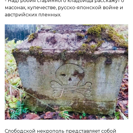
- Надгробия старинного кладбища расскажут о
масонах, купечестве, русско-японской войне и
австрийских пленных.
Слободской некрополь представляет собой