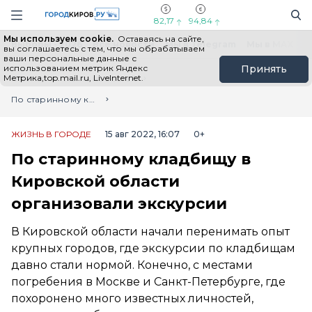
Новостной портал "Город Киров"
Поиск
Навигация сайта
82,17
94,84
Мы используем cookie.
Оставаясь на сайте,
Выборы - 2026
Все новости
Мы в Telegram
Мы в MAX
Н
вы соглашаетесь с тем, что мы обрабатываем
ваши персональные данные с
использованием метрик Яндекс
Принять
Метрика,top.mail.ru, LiveInternet.
Главная
Лента новостей
По старинному кладбищу в Кировской области организовали экскурсии
ЖИЗНЬ В ГОРОДЕ
15 авг 2022, 16:07
0+
По старинному кладбищу в
Кировской области
организовали экскурсии
В Кировской области начали перенимать опыт
крупных городов, где экскурсии по кладбищам
давно стали нормой. Конечно, с местами
погребения в Москве и Санкт-Петербурге, где
похоронено много известных личностей,