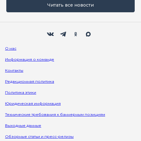
Читать все новости
Мы в социальных сетях
Вконтакте
Телеграм
Одноклассники
Max
О нас
Информация о команде
Контакты
Редакционная политика
Политика этики
Юридическая информация
Технические требования к баннерным позициям
Выходные данные
Обзорные статьи и пресс-релизы