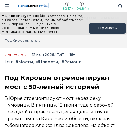
Новостной портал "Город Киров"
Поиск
Навигация сайта
82,17
94,84
Мы используем cookie.
Оставаясь на сайте,
Выборы - 2026
Все новости
Мы в Telegram
Мы в MAX
Н
вы соглашаетесь с тем, что мы обрабатываем
ваши персональные данные с
использованием метрик Яндекс
Принять
Метрика,top.mail.ru, LiveInternet.
Главная
Лента новостей
Под Кировом отремонтируют мост с 50-летней историей
ОБЩЕСТВО
12 июн 2026, 17:47
16+
Теги:
#Мосты
#Новости
#Ремонт
Под Кировом отремонтируют
мост с 50-летней историей
В Юрье отремонтируют мост через реку
Чумовицу. В пятницу, 12 июня туда с рабочей
поездкой отправилась целая делегация от
правительства Кировской области, включая
губернатора Александра Соколова. На объект