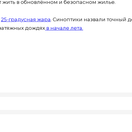
т жить в обновлённом и безопасном жилье.
я
25-градусная жара
. Синоптики назвали точный д
затяжных дождях
в начале лета.