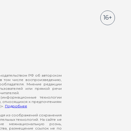
16+
онодательством РФ об авторском
в том числе воспроизведению,
ообладателя. Мнение редакции
ользователей или прямой речи
читателей.
(информационные технологии
й, относящихся к предпочтениям
)».
Подробнее
ходя из соображений сохранения
ельных технологий. На сайте не
ие межнациональную рознь,
ства, размещение ссылок не по