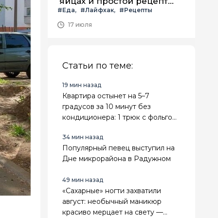
яйцах и простой рецепт
#Еда
#Лайфхак
#Рецепты
летнего салата с ним
17 июля
Статьи по теме:
19 мин назад
Квартира остынет на 5–7
градусов за 10 минут без
кондиционера: 1 трюк с фольгой
и вентилятором - спасает в 30-
34 мин назад
градусную жару
Популярный певец выступил на
Дне микрорайона в Радужном
49 мин назад
«Сахарные» ногти захватили
август: необычный маникюр
красиво мерцает на свету —