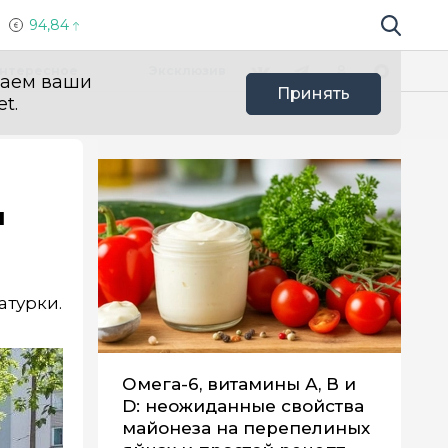
94,84
Поиск по 
Мы в социальных сетях
Вконтакте
Телеграм
Одноклассники
Max
нтересное
Эксклюзив
ваем ваши
Принять
t.
я
атурки.
Омега-6, витамины А, В и
D: неожиданные свойства
майонеза на перепелиных