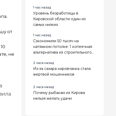
повторить модный эффект
1 час назад
можно даже дома
Уровень безработицы в
па.
Кировской области один из
самых низких
шу от
1 час назад
Сэкономили 50 тысяч на
 10
натяжном потолке: 1 копеечная
альтернатива из строительного
те, не
магазина - выглядит в 3 раза
2 часа назад
дороже
Из-за сахара кировчанка стала
жертвой мошенников
а
2 часа назад
Почему рыбакам из Кирова
вила
нельзя желать удачи