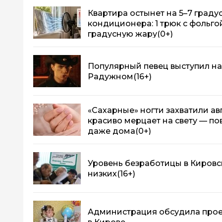
Квартира остынет на 5–7 градус
кондиционера: 1 трюк с фольгой
градусную жару
(0+)
Популярный певец выступил н
Радужном
(16+)
«Сахарные» ногти захватили а
красиво мерцает на свету — п
даже дома
(0+)
Уровень безработицы в Кировс
низких
(16+)
Администрация обсудила прое