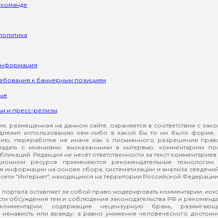
 команде
политика
информация
ребования к баннерным позициям
ые
ьи и пресс-релизы
, размещенная на данном сайте, охраняется в соответствии с зак
длежит использованию кем-либо в какой бы то ни было форме, 
ию, переработке не иначе как с письменного разрешения прав
падать с мнениями, высказанными в интервью, комментариях п
ликаций. Редакция не несёт ответственности за текст комментариев 
ионном ресурсе применяются рекомендательные технологии 
я информации на основе сбора, систематизации и анализа сведени
сети "Интернет", находящихся на территории Российской Федерации
 портала оставляет за собой право модерировать комментарии, ис
ти обсуждения тем и соблюдения законодательства РФ и рекомендат
 комментарии, содержащие нецензурную брань, разжигающ
ненависть или вражду, а равно унижение человеческого достоин