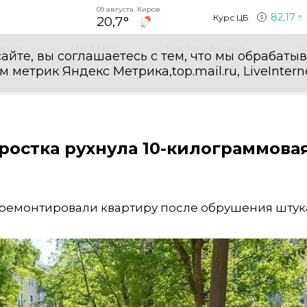
09 августа, Киров
82,17
Курс ЦБ
20,7°
egram
Мы в MAX
Новости области
И
айте, вы соглашаетесь с тем, что мы обрабаты
етрик Яндекс Метрика,top.mail.ru, LiveInterne
ростка рухнула 10-килограммова
тремонтировали квартиру после обрушения штук