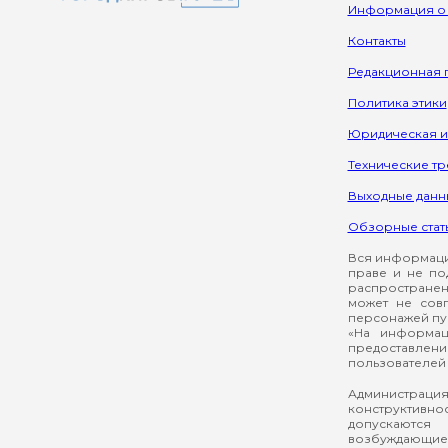
Информация о
Контакты
Редакционная 
Политика этики
Юридическая 
Технические т
Выходные данн
Обзорные стат
Вся информация
праве и не по
распространен
может не сов
персонажей пуб
«На информац
предоставлени
пользователей 
Администрация
конструктивнос
допускаются
возбуждающие 