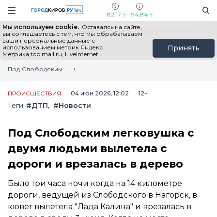
Новостной портал "Город Киров"
Поиск
Навигация сайта
82,17
94,84
Мы используем cookie.
Оставаясь на сайте,
Выборы - 2026
Все новости
Мы в Telegram
Мы в MAX
Н
вы соглашаетесь с тем, что мы обрабатываем
ваши персональные данные с
использованием метрик Яндекс
Принять
Метрика,top.mail.ru, LiveInternet.
Главная
Лента новостей
Под Слободским легковушка с двумя людьми вылетела с дороги и врезалась в дерево
ПРОИСШЕСТВИЯ
04 июн 2026, 12:02
12+
Теги:
#ДТП
#Новости
Под Слободским легковушка с
двумя людьми вылетела с
дороги и врезалась в дерево
Было три часа ночи когда на 14 километре
дороги, ведущей из Слободского в Нагорск, в
кювет вылетела "Лада Калина" и врезалась в