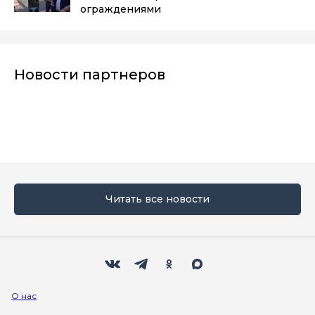
ограждениями
Новости партнеров
Читать все новости
Мы в социальных сетях
Вконтакте
Телеграм
Одноклассники
Max
О нас