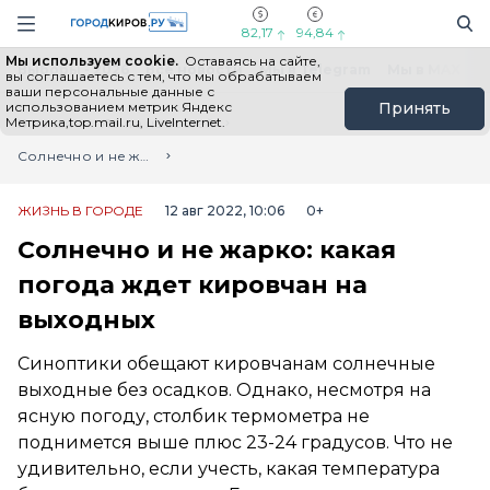
Новостной портал "Город Киров"
Поиск
Навигация сайта
82,17
94,84
Мы используем cookie.
Оставаясь на сайте,
Выборы - 2026
Все новости
Мы в Telegram
Мы в MAX
Н
вы соглашаетесь с тем, что мы обрабатываем
ваши персональные данные с
использованием метрик Яндекс
Принять
Метрика,top.mail.ru, LiveInternet.
Главная
Лента новостей
Солнечно и не жарко: какая погода ждет кировчан на выходных
ЖИЗНЬ В ГОРОДЕ
12 авг 2022, 10:06
0+
Солнечно и не жарко: какая
погода ждет кировчан на
выходных
Синоптики обещают кировчанам солнечные
выходные без осадков. Однако, несмотря на
ясную погоду, столбик термометра не
поднимется выше плюс 23-24 градусов. Что не
удивительно, если учесть, какая температура