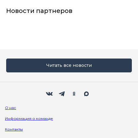
Новости партнеров
Читать все новости
Мы в социальных сетях
Вконтакте
Телеграм
Одноклассники
Max
О нас
Информация о команде
Контакты