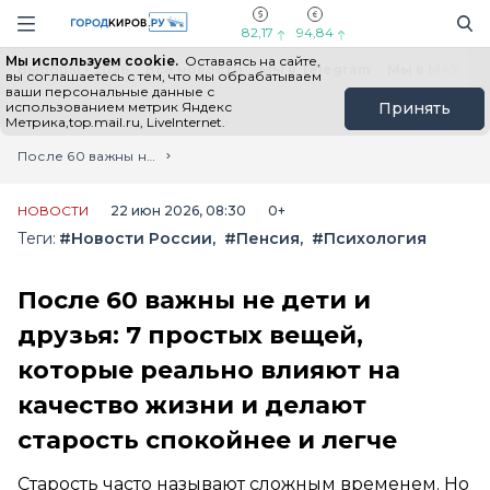
Новостной портал "Город Киров"
Поиск
Навигация сайта
82,17
94,84
Мы используем cookie.
Оставаясь на сайте,
Выборы - 2026
Все новости
Мы в Telegram
Мы в MAX
Н
вы соглашаетесь с тем, что мы обрабатываем
ваши персональные данные с
использованием метрик Яндекс
Принять
Метрика,top.mail.ru, LiveInternet.
Главная
Лента новостей
После 60 важны не дети и друзья: 7 простых вещей, которые реально влияют на качество жизни и делают старость спокойнее и легче
НОВОСТИ
22 июн 2026, 08:30
0+
Теги:
#Новости России
#Пенсия
#Психология
После 60 важны не дети и
друзья: 7 простых вещей,
которые реально влияют на
качество жизни и делают
старость спокойнее и легче
Старость часто называют сложным временем. Но