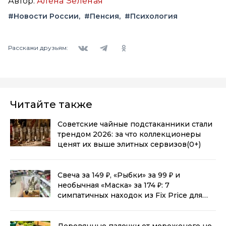
Автор:
Алена Зеленая
#Новости России
#Пенсия
#Психология
Вконтакте
Telegram
Одноклассники
Расскажи друзьям:
Читайте также
Советские чайные подстаканники стали
трендом 2026: за что коллекционеры
ценят их выше элитных сервизов
(0+)
Свеча за 149 ₽, «Рыбки» за 99 ₽ и
необычная «Маска» за 174 ₽: 7
симпатичных находок из Fix Price для
дома
(0+)
Деревянные палочки от мороженого не