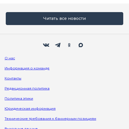
Читать все новости
Мы в социальных сетях
Вконтакте
Телеграм
Одноклассники
Max
О нас
Информация о команде
Контакты
Редакционная политика
Политика этики
Юридическая информация
Технические требования к баннерным позициям
Выходные данные